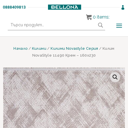
0888409813

0
items:
Търсене
за:
Начало
/
Килими
/
Килими Novastyle Серия
/ Килим
NovaStyle 11490 Крем – 160х230