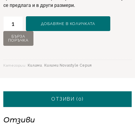
се предлага и в други размери.
количество
ДОБАВЯНЕ В КОЛИЧКАТА
за
Килим
БЪРЗА
ПОРЪЧКА
NovaStyle
11490
Крем
-
Категории:
Килими
,
Килими Novastyle Серия
160х230
ОТЗИВИ (0)
Отзиви