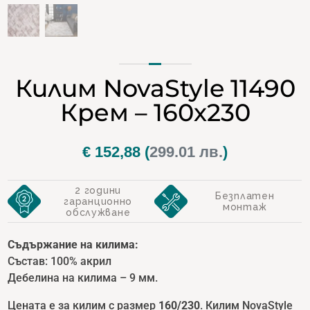
Килим NovaStyle 11490
Крем – 160х230
€
152,88
(
299.01 лв.
)
2 години
Безплатен
гаранционно
монтаж
обслужване
Съдържание на килима:
Състав: 100% акрил
Дебелина на килима – 9 мм.
Цената е за килим с размер
160/230
. Килим NovaStyle