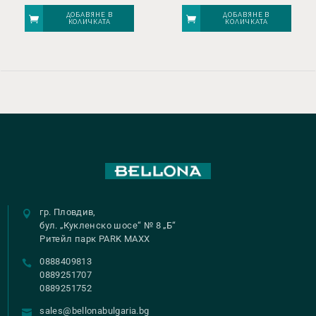
ДОБАВЯНЕ В
ДОБАВЯНЕ В
КОЛИЧКАТА
КОЛИЧКАТА
гр. Пловдив,
бул. „Кукленско шосе“ № 8 „Б“
Ритейл парк PARK MAXX
0888409813
0889251707
0889251752
sales@bellonabulgaria.bg