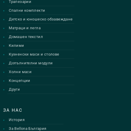
Трапезарии
Спални комплекти
Детско и юношеско обзавеждане
Матраци и легла
Домашен текстил
Килими
Кухненски маси и столове
Допълнителни модули
Холни маси
Концепции
Други
ЗА НАС
История
За Bellona България