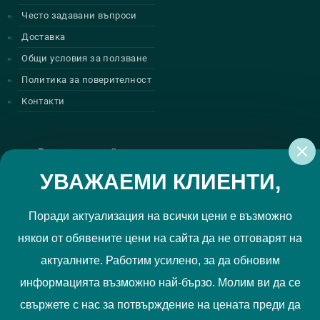
Често задавани въпроси
Доставка
Общи условия за ползване
Политика за поверителност
Контакти
Регистрирай се за нашите атрактивни
промоции
УВАЖАЕМИ КЛИЕНТИ,
Поради актуализация на всички цени е възможно
някои от обявените цени на сайта да не отговарят на
Политиката за поверителност
Прочетох и приемам
актуалните. Работим усилено, за да обновим
РЕГИСТРИРАЙ МЕ
информацията възможно най-бързо. Молим ви да се
свържете с нас за потвърждение на цената преди да