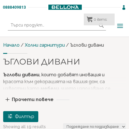
0888409813

0
items:
Търсене
за:
Начало
/
Холни гарнитури
/ Ъглови дивани
ЪГЛОВИ ДИВАНИ
Ъглови дивани
, които добавят иновация и
красота към декорацията на вашия дом, са
известни като
мебели
, чието използване се
увеличи през последните години. Тези
мебели
,
Прочети повече
известни още като
L
фотьойли
, ви позволяват да
получите възможно най-висока ефективност от
тесни пространства.
Филтър
Когато предпочитате светлите цветове на
Showing all 19 results