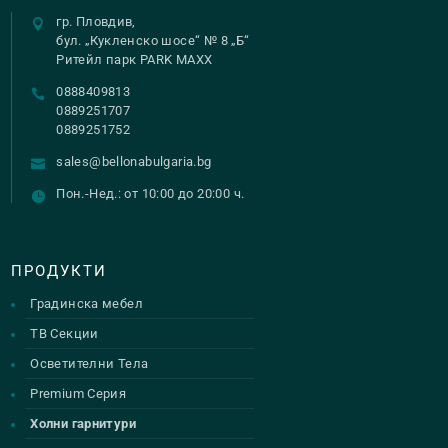
гр. Пловдив,
бул. „Кукленско шосе“ № 8 „Б“
Ритейл парк PARK MAXX
0888409813
0889251707
0889251752
sales@bellonabulgaria.bg
Пон.-Нед.: от 10:00 до 20:00 ч.
ПРОДУКТИ
Градинска мебел
ТВ Секции
Осветителни Тела
Premium Серия
Холни гарнитури