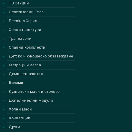
ТВ Секции
Осветителни Тела
Premium Серия
Холни гарнитури
Трапезарии
Спални комплекти
Детско и юношеско обзавеждане
Матраци и легла
Домашен текстил
Килими
Кухненски маси и столове
Допълнителни модули
Холни маси
Концепции
Други