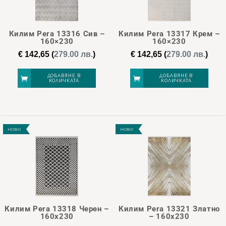
142
142
143
143
143
Килим Pera 13316 Сив –
Килим Pera 13317 Крем –
160×230
160×230
€
142,65
(
279.00 лв.
)
€
142,65
(
279.00 лв.
)
ДОБАВЯНЕ В
ДОБАВЯНЕ В
КОЛИЧКАТА
КОЛИЧКАТА
НОВО
НОВО
Килим Pera 13318 Черен –
Килим Pera 13321 Златно
160х230
– 160х230