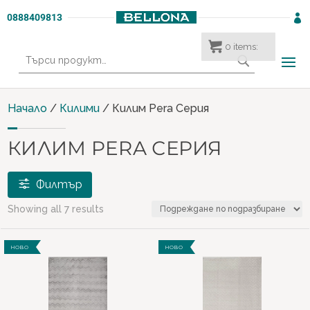
0888409813

0
items:
Търсене
за:
Начало
/
Килими
/ Килим Pera Серия
КИЛИМ PERA СЕРИЯ
Филтър
Showing all 7 results
Етикети
НОВО
НОВО
new
(7)
€ 142
€ 143