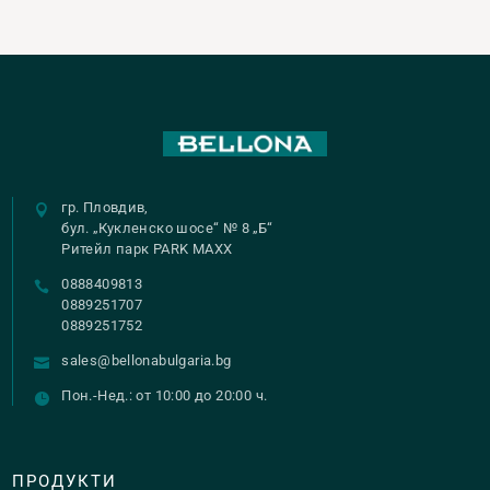
гр. Пловдив,
бул. „Кукленско шосе“ № 8 „Б“
Ритейл парк PARK MAXX
0888409813
0889251707
0889251752
sales@bellonabulgaria.bg
Пон.-Нед.: от 10:00 до 20:00 ч.
ПРОДУКТИ