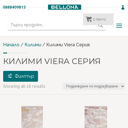
0888409813

0
items:
Търсене
за:
Начало
/
Килими
/ Килими Viera Серия
КИЛИМИ VIERA СЕРИЯ
Филтър
Showing all 16 results
€ 49
€ 143
49
73
96
120
143