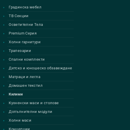
Градинска мебел
ТВ Секции
Осветителни Тела
Premium Серия
Холни гарнитури
Трапезарии
Спални комплекти
Детско и юношеско обзавеждане
Матраци и легла
Домашен текстил
Килими
Кухненски маси и столове
Допълнителни модули
Холни маси
Концепции