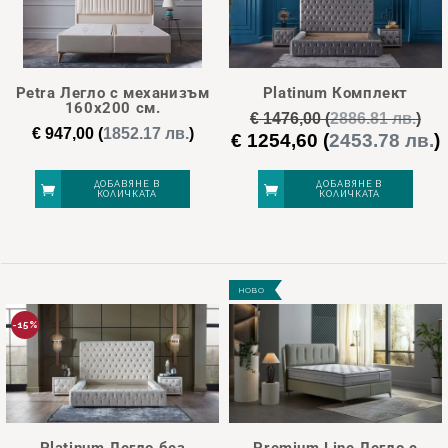
Petra Легло с механизъм
Platinum Комплект
160х200 см.
€
1476,00
(
2886.81 лв.
)
€
947,00
(
1852.17 лв.
)
€
1254,60
(
2453.78 лв.
)
Original
price
was:
е
ДОБАВЯНЕ В
ДОБАВЯНЕ В
КОЛИЧКАТА
КОЛИЧКАТА
€ 1476,00.
€
НОВО
-15%
Platinum Легло без
Premium Line Легло с