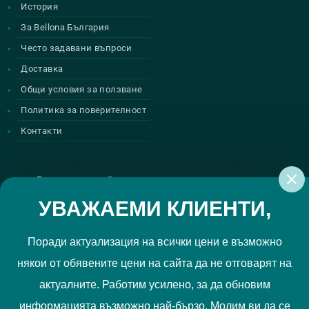
История
За Bellona България
Често задавани въпроси
Доставка
Общи условия за ползване
Политика за поверителност
Контакти
Регистрирай се за нашите атрактивни
промоции
УВАЖАЕМИ КЛИЕНТИ,
Поради актуализация на всички цени е възможно
някои от обявените цени на сайта да не отговарят на
Политиката за поверителност
Прочетох и приемам
актуалните. Работим усилено, за да обновим
РЕГИСТРИРАЙ МЕ
информацията възможно най-бързо. Молим ви да се