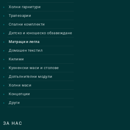
Холни гарнитури
Трапезарии
Спални комплекти
Детско и юношеско обзавеждане
Матраци и легла
Домашен текстил
Килими
Кухненски маси и столове
Допълнителни модули
Холни маси
Концепции
Други
ЗА НАС