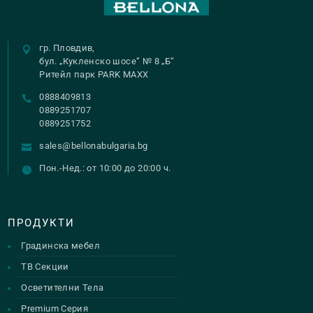
may
be
гр. Пловдив,
chosen
бул. „Кукленско шосе“ № 8 „Б“
on
Ритейл парк PARK MAXX
the
0888409813
product
0889251707
0889251752
page
sales@bellonabulgaria.bg
Пон.-Нед.: от 10:00 до 20:00 ч.
ПРОДУКТИ
Градинска мебел
ТВ Секции
Осветителни Тела
Premium Серия