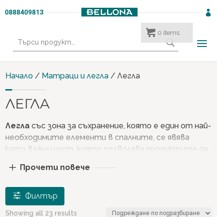
0888409813

0
items:
Търсене
за:
Начало
/
Матраци и легла
/ Легла
ЛЕГЛА
Легла
със зона за съхранение, която е един от най-
необходимите елементи в спалните, се явява
като важни част, която позволява продуктите да
се съхраняват по организиран начин. Освен
Прочети повече
гардероби, нощни шкафчета и скринове,
легла
,
които предлагат много голямо място за
съхранение, заемат важно място в декорацията на
Филтър
спалнята като едно от незаменимите мебели на
Showing all 23 results