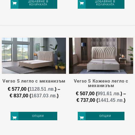
ДОБАВЯНЕ В
ДОБАВЯНЕ В
КОЛИЧКАТА
КОЛИЧКАТА
Verso S легло с механизъм
Verso S Кожено легло с
механизъм
€
577,00
(
1128.51 лв.
)
–
€
507,00
(
991.61 лв.
)
–
Price
€
837,00
(
1637.03 лв.
)
Pric
€
737,00
(
1441.45 лв.
)
range:
ran
€ 577,00
€ 50
through
ОПЦИИ
ОПЦИИ
thr
€ 837,00
€ 73
This
This