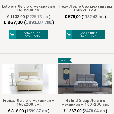
Estonya Легло с механизъм
Flexy Легло без механизъм
160х200 см.
160х200 см.
€
1138,00
(
2225.73 лв.
)
€
579,00
(
1132.43 лв.
)
€
967,30
(
1891.87 лв.
)
Original
Текущата
price
цена
was:
е:
ДОБАВЯНЕ В
ДОБАВЯНЕ В
КОЛИЧКАТА
КОЛИЧКАТА
€ 1138,00.
€ 967,30.
НОВО
Frenza Легло с механизъм
Hybrid Sleep Легло с
160х200 см.
механизъм 160×200 см.
€
818,00
(
1599.87 лв.
)
€
1267,00
(
2478.04 лв.
)