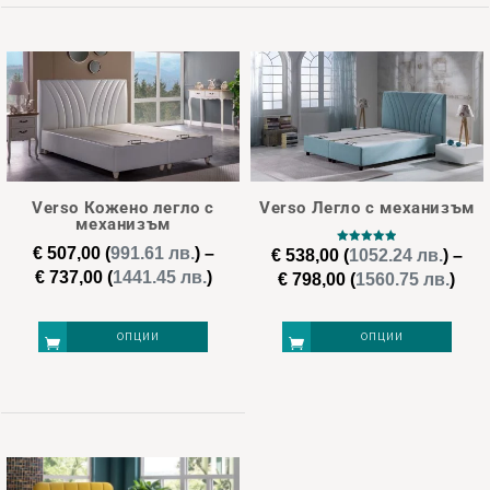
product
product
has
has
multiple
multiple
variants.
variants.
The
The
options
options
may
may
Verso Кожено легло с
Verso Легло с механизъм
be
be
механизъм
chosen
chosen
€
507,00
(
991.61 лв.
)
–
€
538,00
(
Оценено с
1052.24 лв.
)
–
5.00
Price
€
737,00
(
1441.45 лв.
)
от 5
Pric
€
798,00
(
1560.75 лв.
)
on
on
range:
ran
the
the
€ 507,00
€ 53
product
product
ОПЦИИ
ОПЦИИ
through
thr
page
page
€ 737,00
€ 79
This
This
product
product
has
has
multiple
multiple