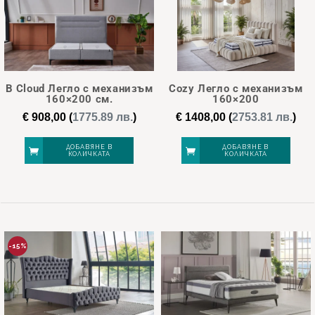
multiple
variants.
The
options
may
B Cloud Легло с механизъм
Cozy Легло с механизъм
be
160×200 см.
160×200
chosen
€
908,00
(
1775.89 лв.
)
€
1408,00
(
2753.81 лв.
)
on
ДОБАВЯНЕ В
ДОБАВЯНЕ В
the
КОЛИЧКАТА
КОЛИЧКАТА
product
page
-15%