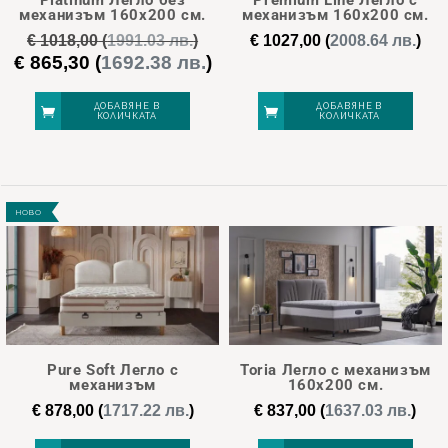
механизъм 160х200 см.
механизъм 160х200 см.
€
1018,00
(
1991.03 лв.
)
€
1027,00
(
2008.64 лв.
)
€
865,30
(
1692.38 лв.
)
Original
Текущата
price
цена
was:
е:
ДОБАВЯНЕ В
ДОБАВЯНЕ В
КОЛИЧКАТА
КОЛИЧКАТА
€ 1018,00.
€ 865,30.
НОВО
Pure Soft Легло с
Toria Легло с механизъм
механизъм
160х200 см.
€
878,00
(
1717.22 лв.
)
€
837,00
(
1637.03 лв.
)