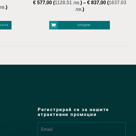
€
577,00
(
1128.51 лв.
)
–
€
837,00
(
1637.03
лв.
)
Price
лв.
)
range:
€ 577,00
КАТА
ОПЦИИ
through
€ 837,00
This
product
has
multiple
variants.
The
options
may
be
Регистрирай се за нашите
атрактивни промоции
chosen
on
the