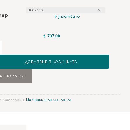
€ 73
мер
Изчистване
€
707,00
ство
ДОБАВЯНЕ В КОЛИЧКАТА
о
ЗА ПОРЪЧКА
зъм
а
Категории:
Матраци и легла
,
Легла