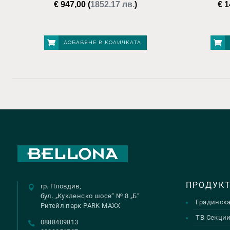
€
947,00
(
1852.17 лв.
)
€
1
ДОБАВЯНЕ В КОЛИЧКАТА
ПРОДУК
гр. Пловдив,
бул. „Кукленско шосе“ № 8 „Б“
Градинск
Ритейл парк PARK MAXX
ТВ Секци
0888409813