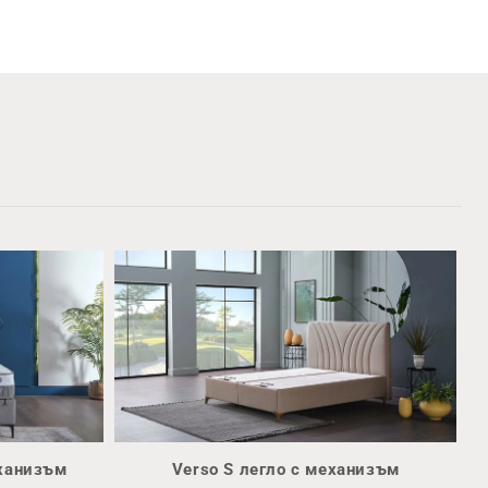
еханизъм
Verso S легло с механизъм