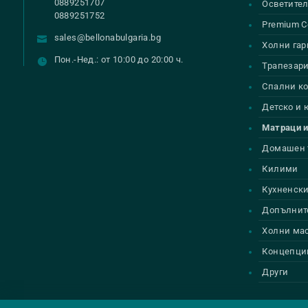
0889251707
Осветител
0889251752
Premium С
sales@bellonabulgaria.bg
Холни гар
Пон.-Нед.: от 10:00 до 20:00 ч.
Трапезар
Спални к
Детско и
Матраци и
Домашен 
Килими
Кухненски
Допълнит
Холни ма
Концепци
Други