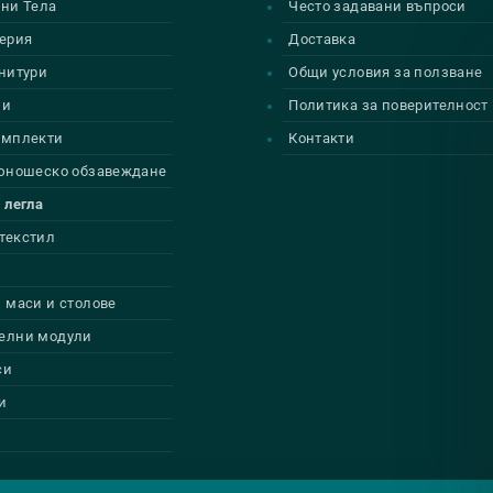
ни Тела
Често задавани въпроси
ерия
Доставка
нитури
Общи условия за ползване
ии
Политика за поверителност
омплекти
Контакти
 юношеско обзавеждане
 легла
текстил
 маси и столове
елни модули
си
и