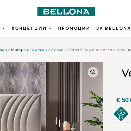
И
КОНЦЕПЦИИ
ПРОМОЦИИ
ЗА BELLONA
ало
/
Матраци и легла
/
Легла
/ Verso S Кожено легло с механ
V
€
507