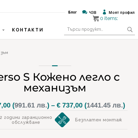


Блог
ЧЗВ
Моят профил
0
items:
Търсене
КОНТАКТИ
за:
изъм
erso S Кожено легло с
механизъм
Pri
,00
(
991.61 лв.
)
–
€
737,00
(
1441.45 лв.
)
ran
2 години гаранционно
Безплатен монтаж
обслужване
€ 50
thr