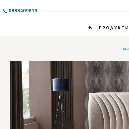
0888409813
ПРОДУКТ

Нач