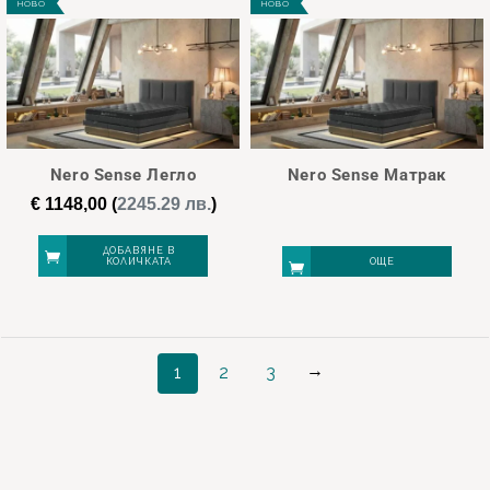
НОВО
НОВО
has
multiple
variants.
The
options
may
Nero Sense Легло
Nero Sense Матрак
be
€
1148,00
(
2245.29 лв.
)
chosen
on
ДОБАВЯНЕ В
КОЛИЧКАТА
ОЩЕ
the
product
page
→
1
2
3