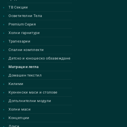
ТВ Секции
Осветителни Тела
Premium Серия
Холни гарнитури
Трапезарии
Спални комплекти
Детско и юношеско обзавеждане
Матраци и легла
Домашен текстил
Килими
Кухненски маси и столове
Допълнителни модули
Холни маси
Концепции
Други