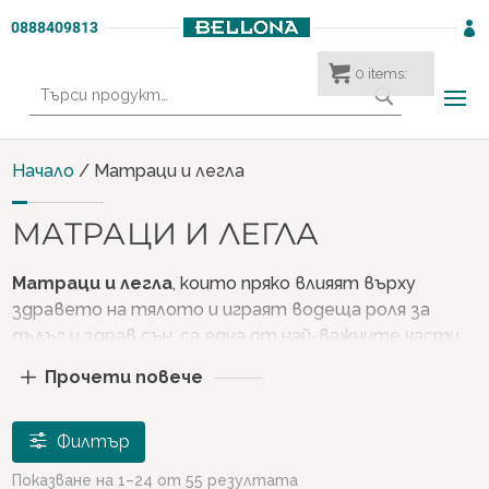
0888409813

0
items:
Търсене
за:
Начало
/ Матраци и легла
МАТРАЦИ И ЛЕГЛА
Матраци и легла
, които пряко влияят върху
здравето на тялото и играят водеща роля за
дълъг и здрав сън, са една от най-важните части
от процеса на обзавеждане на спалнята. Тези
Прочети повече
продукти (
матраци и легла
), на които прекарваме
средно по седем или осем часа на ден, се
открояват като части от голямо значение по
Филтър
отношение на определянето на качеството на
Показване на 1–24 от 55 резултата