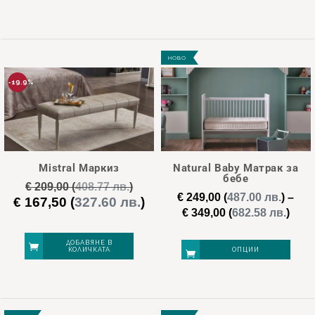
€ 679,00
€ 33
This
This
product
product
НОВО
has
has
multiple
multiple
-19.9%
variants.
variants.
The
The
options
options
may
may
Mistral Маркиз
Natural Baby Матрак за
be
be
бебе
€
209,00
(
408.77 лв.
)
chosen
chosen
€
249,00
(
487.00 лв.
)
–
€
167,50
(
327.60 лв.
)
Original
Текущата
Pric
€
349,00
(
682.58 лв.
)
on
on
price
цена
rang
was:
е:
the
the
€ 24
ДОБАВЯНЕ В
€ 209,00.
€ 167,50.
КОЛИЧКАТА
ОПЦИИ
product
product
thro
page
page
€ 34
This
product