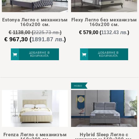
options
options
may
may
Estonya Легло с механизъм
Flexy Легло без механизъм
be
be
160х200 см.
160х200 см.
chosen
chosen
€
1138,00
(
2225.73 лв.
)
€
579,00
(
1132.43 лв.
)
€
967,30
(
1891.87 лв.
)
Original
Текущата
on
on
price
цена
the
the
was:
е:
ДОБАВЯНЕ В
ДОБАВЯНЕ В
КОЛИЧКАТА
КОЛИЧКАТА
product
product
€ 1138,00.
€ 967,30.
page
page
НОВО
Frenza Легло с механизъм
Hybrid Sleep Легло с