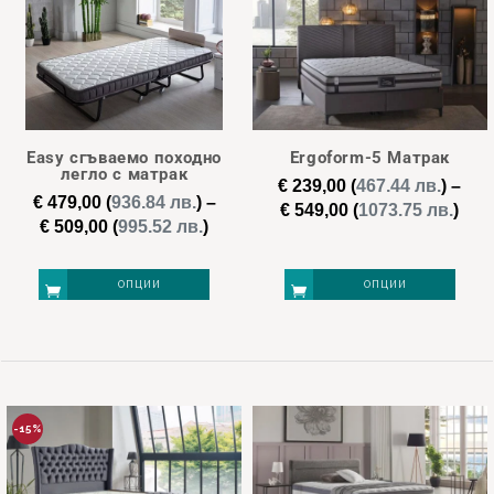
multiple
variants.
The
options
may
Easy сгъваемо походно
Ergoform-5 Матрак
be
легло с матрак
€
239,00
(
467.44 лв.
)
–
chosen
€
479,00
(
936.84 лв.
)
–
Pric
€
549,00
(
1073.75 лв.
)
Price
€
509,00
(
995.52 лв.
)
on
ran
range:
€ 23
the
€ 479,00
thr
ОПЦИИ
ОПЦИИ
product
through
€ 54
page
€ 509,00
This
This
product
product
has
has
multiple
multiple
-15%
variants.
variants.
The
The