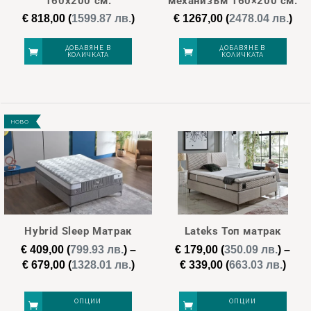
160х200 см.
механизъм 160×200 см.
€
818,00
(
1599.87 лв.
)
€
1267,00
(
2478.04 лв.
)
ДОБАВЯНЕ В
ДОБАВЯНЕ В
КОЛИЧКАТА
КОЛИЧКАТА
НОВО
Hybrid Sleep Матрак
Lateks Топ матрак
€
409,00
(
799.93 лв.
)
–
€
179,00
(
350.09 лв.
)
–
Price
Pric
€
679,00
(
1328.01 лв.
)
€
339,00
(
663.03 лв.
)
range:
rang
€ 409,00
€ 17
ОПЦИИ
ОПЦИИ
through
thro