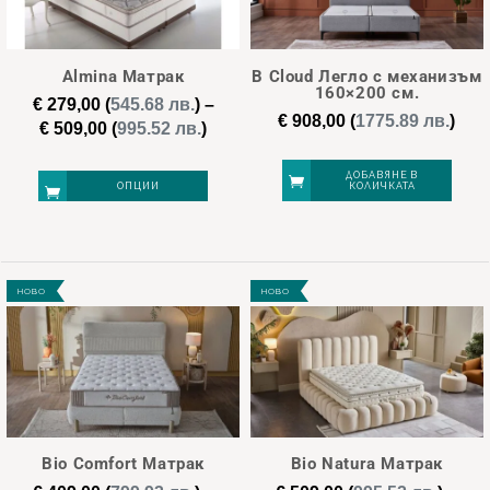
The
The
options
options
may
may
Almina Матрак
B Cloud Легло с механизъм
be
be
160×200 см.
€
279,00
(
545.68 лв.
)
–
chosen
chosen
€
908,00
(
1775.89 лв.
)
Price
€
509,00
(
995.52 лв.
)
on
on
range:
€ 279,00
the
the
ДОБАВЯНЕ В
ОПЦИИ
КОЛИЧКАТА
through
product
product
€ 509,00
page
page
This
product
НОВО
НОВО
has
multiple
variants.
The
options
may
Bio Comfort Матрак
Bio Natura Матрак
be