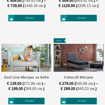
€
409,00
(
799.93 лв.
)
–
€
509,00
(
995.52 лв.
)
–
chosen
Price
Pri
€
739,00
(
1445.36 лв.
)
€
1129,00
(
2208.13 лв.
)
on
range:
ran
€ 409,00
€ 5
the
ОПЦИИ
ОПЦИИ
through
thr
product
€ 739,00
€ 1
page
This
This
product
product
НОВО
has
has
multiple
multiple
variants.
variants.
The
The
options
options
may
may
Cool Line Матрак за бебе
Cottoroll Матрак
be
be
€
139,00
(
271.86 лв.
)
–
€
279,00
(
545.68 лв.
)
–
chosen
chosen
Price
Pric
€
189,00
(
369.65 лв.
)
€
289,00
(
565.23 лв.
)
on
on
range:
rang
€ 139,00
€ 27
the
the
ОПЦИИ
ОПЦИИ
through
thro