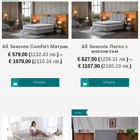
has
модели легла.
multiple
variants.
The
options
may
All Seasons Comfort Матрак
All Seasons Легло с
be
механизъм
€
579,00
(
1132.43 лв.
)
–
chosen
€
627,00
(
1226.31 лв.
)
–
Price
€
1079,00
(
2110.34 лв.
)
Pri
€
1107,00
(
2165.10 лв.
)
on
range:
ran
€ 579,00
the
€ 6
through
ОПЦИИ
ОПЦИИ
product
thr
€ 1079,00
page
€ 1
This
This
product
product
НОВО
has
has
multiple
multiple
variants.
variants.