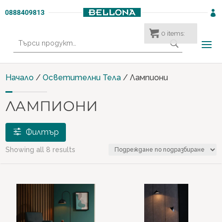
0888409813

0
items:
Търсене
за:
Начало
/
Осветителни Тела
/ Лампиони
ЛАМПИОНИ
Филтър
Showing all 8 results
€ 169
€ 249
169
189
209
229
249