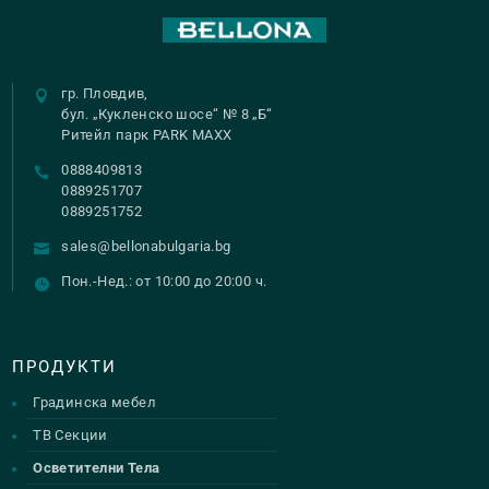
гр. Пловдив,
бул. „Кукленско шосе“ № 8 „Б“
Ритейл парк PARK MAXX
0888409813
0889251707
0889251752
sales@bellonabulgaria.bg
Пон.-Нед.: от 10:00 до 20:00 ч.
ПРОДУКТИ
Градинска мебел
ТВ Секции
Осветителни Тела