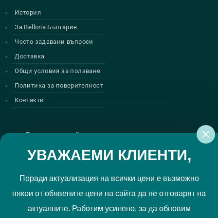
История
За Bellona България
Често задавани въпроси
Доставка
Общи условия за ползване
Политика за поверителност
Контакти
Регистрирай се за нашите атрактивни
промоции
УВАЖАЕМИ КЛИЕНТИ,
Поради актуализация на всички цени е възможно
някои от обявените цени на сайта да не отговарят на
Политиката за поверителност
Прочетох и приемам
актуалните. Работим усилено, за да обновим