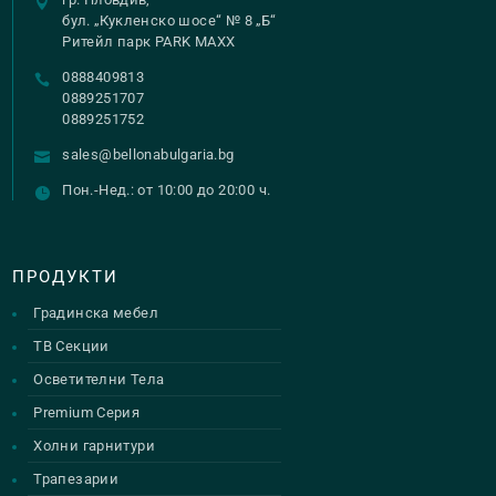
бул. „Кукленско шосе“ № 8 „Б“
Ритейл парк PARK MAXX
0888409813
0889251707
0889251752
sales@bellonabulgaria.bg
Пон.-Нед.: от 10:00 до 20:00 ч.
ПРОДУКТИ
Градинска мебел
ТВ Секции
Осветителни Тела
Premium Серия
Холни гарнитури
Трапезарии