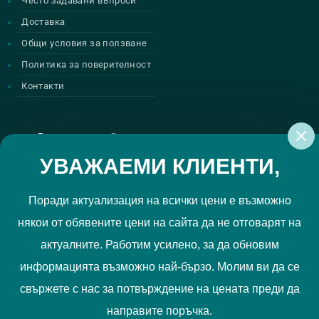
Често задавани въпроси
Доставка
Общи условия за ползване
Политика за поверителност
Контакти
Регистрирай се за нашите атрактивни
промоции
УВАЖАЕМИ КЛИЕНТИ,
Поради актуализация на всички цени е възможно
някои от обявените цени на сайта да не отговарят на
Политиката за поверителност
Прочетох и приемам
актуалните. Работим усилено, за да обновим
РЕГИСТРИРАЙ МЕ
информацията възможно най-бързо. Молим ви да се
свържете с нас за потвърждение на цената преди да
Ние използваме "бисквитки", за да Ви осигурим по-добро
направите поръчка.