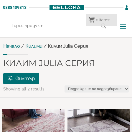
0888409813

0
items:
Търсене
за:
Начало
/
Килими
/ Килим Julia Серия
КИЛИМ JULIA СЕРИЯ
Филтър
Showing all 2 results
€ 157
€ 158
157
157
158
158
158