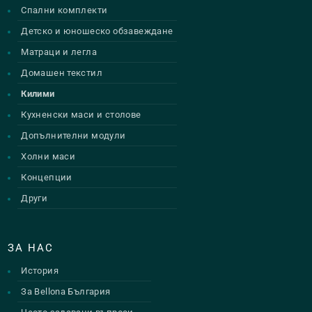
Спални комплекти
Детско и юношеско обзавеждане
Матраци и легла
Домашен текстил
Килими
Кухненски маси и столове
Допълнителни модули
Холни маси
Концепции
Други
ЗА НАС
История
За Bellona България