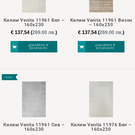
137
137
138
138
138
Килим Venita 11961 Бял –
Килим Venita 11961 Визон
160х230
– 160х230
€
137,54
(
269.00 лв.
)
€
137,54
(
269.00 лв.
)
ДОБАВЯНЕ В
ДОБАВЯНЕ В
КОЛИЧКАТА
КОЛИЧКАТА
НОВО
Килим Venita 11961 Сив –
Килим Venita 11976 Бял –
160х230
160х230