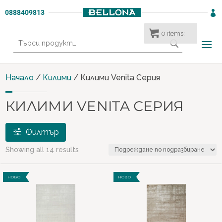
0888409813

0
items:
Търсене
за:
Начало
/
Килими
/ Килими Venita Серия
КИЛИМИ VENITA СЕРИЯ
Филтър
Showing all 14 results
Етикети
НОВО
НОВО
new
(13)
€ 137
€ 138