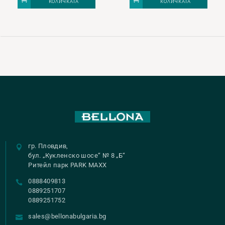
КОЛИЧКАТА
КОЛИЧКАТА
гр. Пловдив,
бул. „Кукленско шосе“ № 8 „Б“
Ритейл парк PARK MAXX
0888409813
0889251707
0889251752
sales@bellonabulgaria.bg