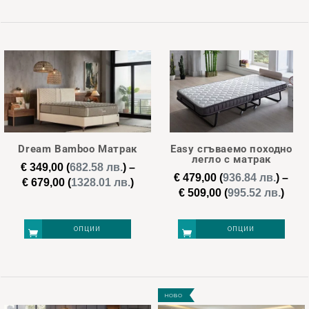
page
This
This
product
product
has
has
multiple
multiple
variants.
variants.
The
The
options
options
may
may
Dream Bamboo Матрак
Easy сгъваемо походно
be
be
легло с матрак
€
349,00
(
682.58 лв.
)
–
chosen
chosen
€
479,00
(
936.84 лв.
)
–
Price
€
679,00
(
1328.01 лв.
)
Pric
€
509,00
(
995.52 лв.
)
on
on
range:
rang
€ 349,00
the
the
€ 47
through
ОПЦИИ
ОПЦИИ
product
product
thro
€ 679,00
page
page
€ 50
This
This
product
product
НОВО
has
has