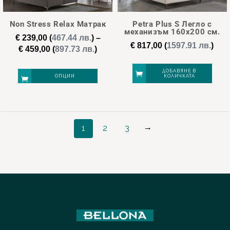
options
may
Non Stress Relax Матрак
Petra Plus S Легло с
be
механизъм 160х200 см.
€
239,00
(
467.44 лв.
)
–
chosen
€
817,00
(
1597.91 лв.
)
Price
€
459,00
(
897.73 лв.
)
on
range:
€ 239,00
the
ДОБАВЯНЕ В
ОПЦИИ
КОЛИЧКАТА
through
product
€ 459,00
page
This
product
→
1
2
3
has
multiple
variants.
The
options
may
be
chosen