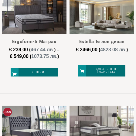
multiple
multiple
variants.
variants.
The
The
options
options
may
may
Ergoform-5 Матрак
Estella Ъглов диван
be
be
€
239,00
(
467.44 лв.
)
–
€
2466,00
(
4823.08 лв.
)
chosen
chosen
Price
€
549,00
(
1073.75 лв.
)
on
on
range:
€ 239,00
the
the
ДОБАВЯНЕ В
ОПЦИИ
КОЛИЧКАТА
through
product
product
€ 549,00
page
page
This
product
has
multiple
-15%
variants.
The