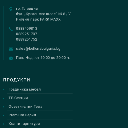
on
гр. Пловдив,
the
бул. „Кукленско шосе“ № 8 „Б“
Ритейл парк PARK MAXX
product
0888409813
page
0889251707
0889251752
sales@bellonabulgaria.bg
Пон.-Нед.: от 10:00 до 20:00 ч.
ПРОДУКТИ
Градинска мебел
ТВ Секции
Осветителни Тела
Premium Серия
Холни гарнитури