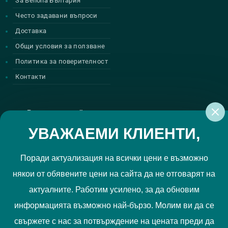
За Bellona България
Често задавани въпроси
Доставка
Общи условия за ползване
Политика за поверителност
Контакти
Регистрирай се за нашите атрактивни
промоции
УВАЖАЕМИ КЛИЕНТИ,
Поради актуализация на всички цени е възможно
някои от обявените цени на сайта да не отговарят на
Политиката за поверителност
Прочетох и приемам
актуалните. Работим усилено, за да обновим
РЕГИСТРИРАЙ МЕ
информацията възможно най-бързо. Молим ви да се
свържете с нас за потвърждение на цената преди да