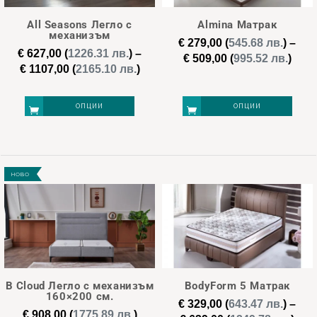
may
All Seasons Легло с
Almina Матрак
be
механизъм
€
279,00
(
545.68 лв.
)
–
chosen
€
627,00
(
1226.31 лв.
)
–
Pric
€
509,00
(
995.52 лв.
)
Price
€
1107,00
(
2165.10 лв.
)
on
rang
range:
€ 27
the
€ 627,00
thro
ОПЦИИ
ОПЦИИ
product
through
€ 50
page
€ 1107,00
This
This
product
product
НОВО
has
has
multiple
multiple
variants.
variants.
The
The
options
options
may
may
B Cloud Легло с механизъм
BodyForm 5 Матрак
be
be
160×200 см.
€
329,00
(
643.47 лв.
)
–
chosen
chosen
€
908,00
(
1775.89 лв.
)