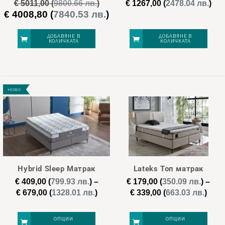
€
5011,00
(
9800.66 лв.
)
€
1267,00
(
2478.04 лв.
)
€
4008,80
(
7840.53 лв.
)
Original
Текущата
price
цена
was:
е:
ДОБАВЯНЕ В
ДОБАВЯНЕ В
КОЛИЧКАТА
КОЛИЧКАТА
€ 5011,00.
€ 4008,80.
НОВО
Hybrid Sleep Матрак
Lateks Топ матрак
€
409,00
(
799.93 лв.
)
–
€
179,00
(
350.09 лв.
)
–
Price
Pric
€
679,00
(
1328.01 лв.
)
€
339,00
(
663.03 лв.
)
range:
rang
€ 409,00
€ 17
ОПЦИИ
ОПЦИИ