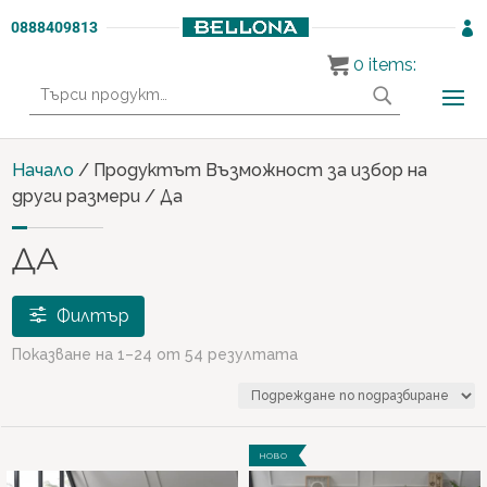
0888409813

0
items:
Търсене
за:
Начало
/ Продуктът Възможност за избор на
други размери / Да
ДА
Филтър
Показване на 1–24 от 54 резултата
Продукти
PREMIUM СЕРИЯ
(2)
НОВО
ХОЛНИ ГАРНИТУРИ
(1)