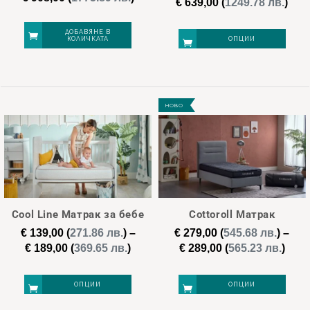
Pric
€
639,00
(
1249.78 лв.
)
on
on
ran
€ 32
the
the
ДОБАВЯНЕ В
КОЛИЧКАТА
ОПЦИИ
thr
product
product
€ 63
page
page
This
product
НОВО
has
multiple
variants.
The
options
may
Cool Line Матрак за бебе
Cottoroll Матрак
be
€
139,00
(
271.86 лв.
)
–
€
279,00
(
545.68 лв.
)
–
chosen
Price
Pric
€
189,00
(
369.65 лв.
)
€
289,00
(
565.23 лв.
)
on
range:
rang
€ 139,00
€ 27
the
ОПЦИИ
ОПЦИИ
through
thro
product
€ 189,00
€ 28