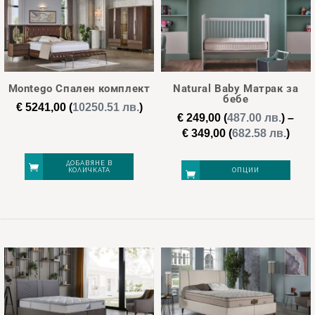
Montego Спален комплект
Natural Baby Матрак за
бебе
€
5241,00
(
10250.51 лв.
)
€
249,00
(
487.00 лв.
)
–
Pric
€
349,00
(
682.58 лв.
)
rang
€ 24
ДОБАВЯНЕ В
КОЛИЧКАТА
ОПЦИИ
thro
€ 34
This
product
has
multiple
variants.
The