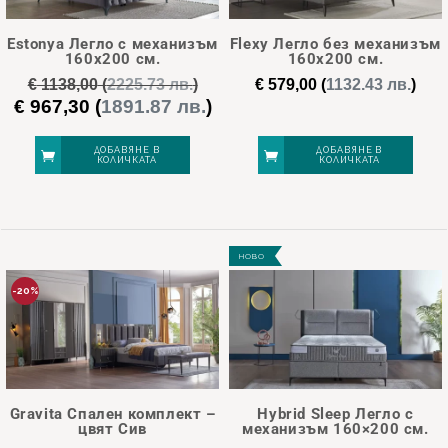
options
may
Estonya Легло с механизъм
Flexy Легло без механизъм
be
160х200 см.
160х200 см.
chosen
€
1138,00
(
2225.73 лв.
)
€
579,00
(
1132.43 лв.
)
€
967,30
(
1891.87 лв.
)
Original
Текущата
on
price
цена
the
was:
е:
ДОБАВЯНЕ В
ДОБАВЯНЕ В
КОЛИЧКАТА
КОЛИЧКАТА
product
€ 1138,00.
€ 967,30.
page
НОВО
-20%
Gravita Спален комплект –
Hybrid Sleep Легло с
цвят Сив
механизъм 160×200 см.