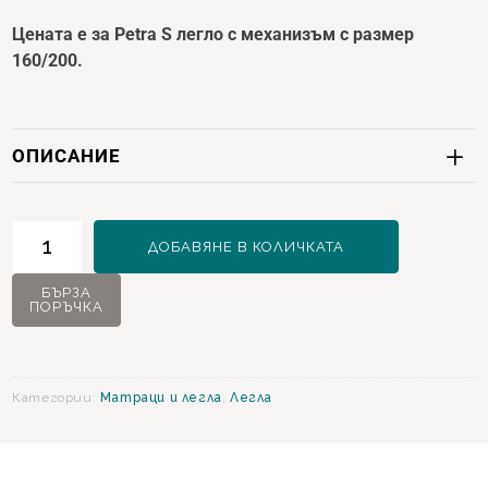
Цената е за Petra S легло с механизъм с размер
160/200.
ОПИСАНИЕ
количество
ДОБАВЯНЕ В КОЛИЧКАТА
за
Petra
БЪРЗА
ПОРЪЧКА
S
Легло
с
механизъм
Категории:
Матраци и легла
,
Легла
160х200
см.