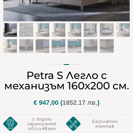
Petra S Легло с
механизъм 160х200 см.
€
947,00
(
1852.17 лв.
)
2 години
Безплатен
гаранционно
монтаж
обслужване