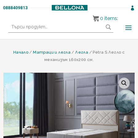
0888409813

0
items:
Търсене
за:
Начало
/
Матраци и легла
/
Легла
/ Petra S Легло с
механизъм 160х200 см.