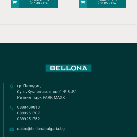
ДОБАВЯНЕ В
ДОБАВЯНЕ В
КОЛИЧКАТА
КОЛИЧКАТА
гр. Пловдив,
бул. „Кукленско шосе“ № 8 „Б“
Ритейл парк PARK MAXX
0888409813
0889251707
0889251752
sales@bellonabulgaria.bg