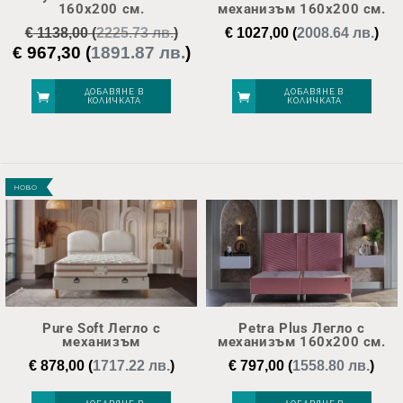
160х200 см.
механизъм 160х200 см.
€
1138,00
(
2225.73 лв.
)
€
1027,00
(
2008.64 лв.
)
€
967,30
(
1891.87 лв.
)
Original
Текущата
price
цена
was:
е:
ДОБАВЯНЕ В
ДОБАВЯНЕ В
КОЛИЧКАТА
КОЛИЧКАТА
€ 1138,00.
€ 967,30.
НОВО
Pure Soft Легло с
Petra Plus Легло с
механизъм
механизъм 160х200 см.
€
878,00
(
1717.22 лв.
)
€
797,00
(
1558.80 лв.
)