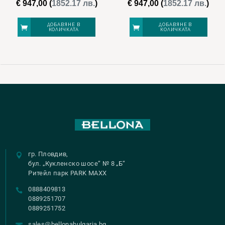
€
947,00
(
1852.17 лв.
)
€
947,00
(
1852.17 лв.
)
ДОБАВЯНЕ В
ДОБАВЯНЕ В
КОЛИЧКАТА
КОЛИЧКАТА
гр. Пловдив,
бул. „Кукленско шосе“ № 8 „Б“
Ритейл парк PARK MAXX
0888409813
0889251707
0889251752
sales@bellonabulgaria.bg