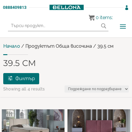
0888409813

0
items:
Търсене
за:
Начало
/ Продуктът Обща височина / 39.5 см
39.5 СМ
Филтър
Showing all 4 results
Продукти
МАТРАЦИ И ЛЕГЛА
(4)
€ 797
€ 947