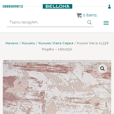
0888409813

0
items:
Търсене
за:
Начало
/
Килими
/
Килими Viera Серия
/ Килим Viera 11338
Розово – 160х230