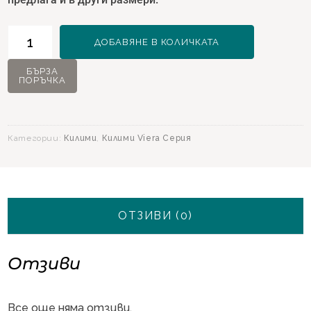
количество
ДОБАВЯНЕ В КОЛИЧКАТА
за
Килим
БЪРЗА
ПОРЪЧКА
Viera
11338
Розово
-
Категории:
Килими
,
Килими Viera Серия
160х230
ОТЗИВИ (0)
Отзиви
Все още няма отзиви.