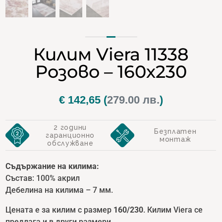
Килим Viera 11338
Розово – 160х230
€
142,65
(
279.00 лв.
)
2 години
Безплатен
гаранционно
монтаж
обслужване
Съдържание на килима:
Състав: 100% акрил
Дебелина на килима – 7 мм.
Цената е за килим с размер
160/230
. Килим Viera се
предлага и в други размери.