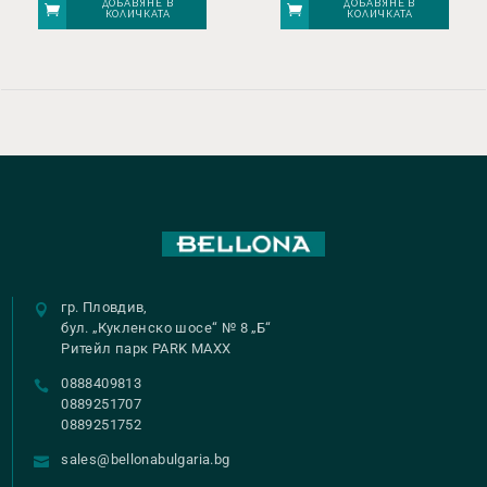
ДОБАВЯНЕ В
ДОБАВЯНЕ В
КОЛИЧКАТА
КОЛИЧКАТА
гр. Пловдив,
бул. „Кукленско шосе“ № 8 „Б“
Ритейл парк PARK MAXX
0888409813
0889251707
0889251752
sales@bellonabulgaria.bg