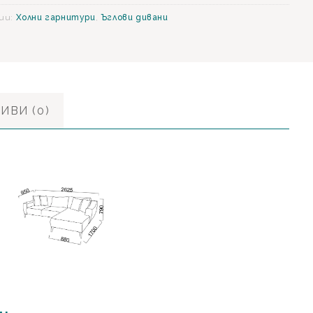
нт
ии:
Холни гарнитури
,
Ъглови дивани
ИВИ (0)