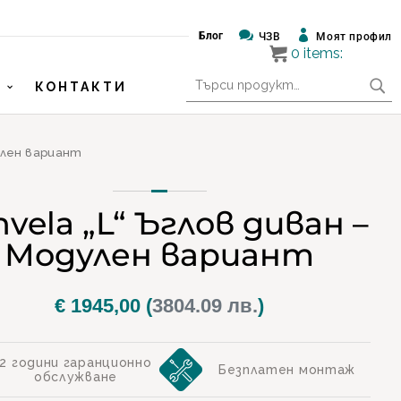


Блог
ЧЗВ
Моят профил
0
items:
Търсене
КОНТАКТИ
за:
дулен вариант
nvela „L“ Ъглов диван –
Модулен вариант
€
1945,00
(
3804.09 лв.
)
2 години гаранционно
Безплатен монтаж
обслужване