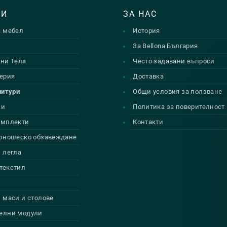
ТИ
ЗА НАС
а мебел
История
и
За Bellona България
ни Тела
Често задавани въпроси
ерия
Доставка
нитури
Общи условия за ползване
ии
Политика за поверителност
омплекти
Контакти
 юношеско обзавеждане
 легла
текстил
 маси и столове
елни модули