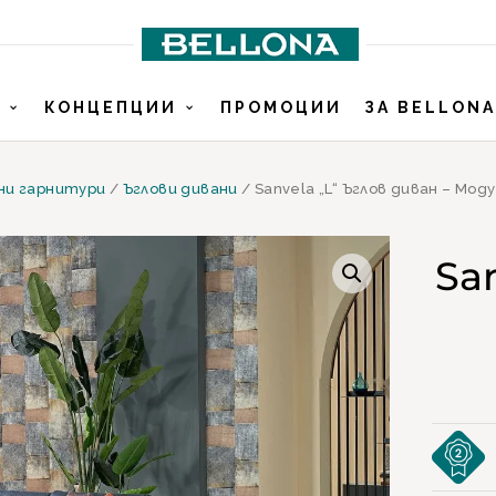
И
КОНЦЕПЦИИ
ПРОМОЦИИ
ЗА BELLONA
ни гарнитури
/
Ъглови дивани
/ Sanvela „L“ Ъглов диван – Мо
Sa