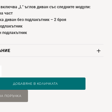
 включва
„L“ ъглов диван със следните модули:
ва част
а диван без подлакътник – 2 броя
подлакътник
н подлакътник
АНИЕ
ство
a
ДОБАВЯНЕ В КОЛИЧКАТА
ЗА ПОРЪЧКА
ен