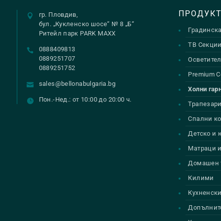
ПРОДУК
гр. Пловдив,
бул. „Кукленско шосе“ № 8 „Б“
Градинск
Ритейл парк PARK MAXX
ТВ Секци
0888409813
0889251707
Осветител
0889251752
Premium С
sales@bellonabulgaria.bg
Холни гар
Пон.-Нед.: от 10:00 до 20:00 ч.
Трапезар
Спални к
Детско и
Матраци и
Домашен 
Килими
Кухненски
Допълнит