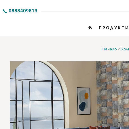
0888409813
ПРОДУКТ

Начало
/
Хол