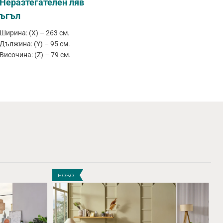
Неразтегателен ляв
ъгъл
Ширина: (X) – 263 см.
Дължина: (Y) – 95 см.
Височина: (Z) – 79 см.
НОВО