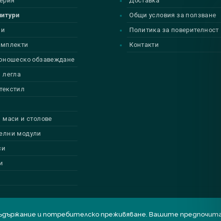
ерия
Доставка
нитури
Общи условия за ползване
ии
Политика за поверителност
омплекти
Контакти
 юношеско обзавеждане
 легла
текстил
 маси и столове
елни модули
си
и
бро съдържание и потребителско преживяване. Вашите предпоч