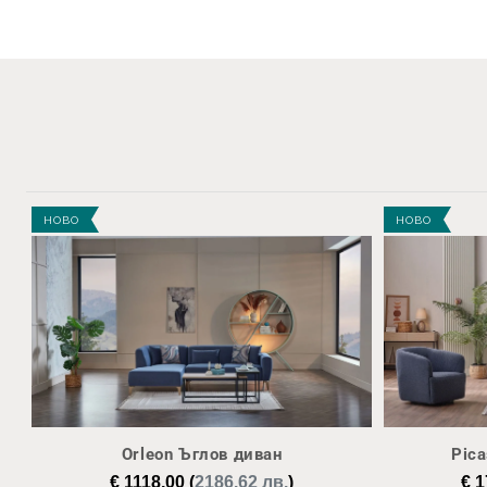
НОВО
НОВО
Orleon Ъглов диван
Pica
€
1118,00
(
2186.62 лв.
)
€
1