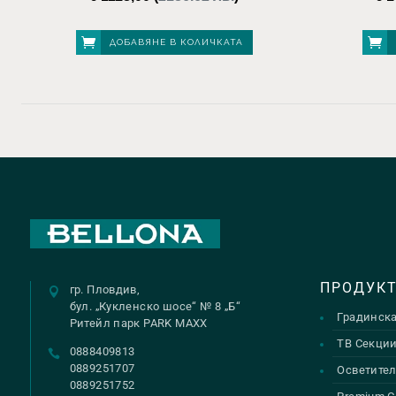
ДОБАВЯНЕ В КОЛИЧКАТА
ПРОДУК
гр. Пловдив,
бул. „Кукленско шосе“ № 8 „Б“
Градинск
Ритейл парк PARK MAXX
ТВ Секци
0888409813
0889251707
Осветител
0889251752