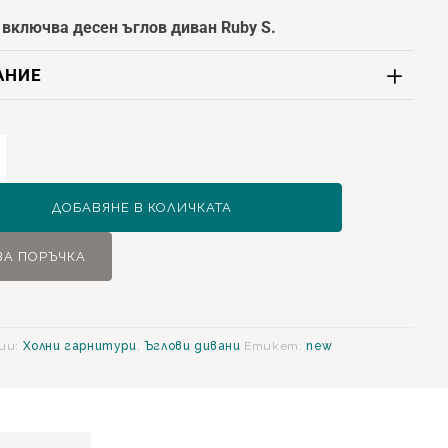
 включва десен ъглов диван Ruby S.
АНИЕ
ство
ДОБАВЯНЕ В КОЛИЧКАТА
ЗА ПОРЪЧКА
ии:
Холни гарнитури
,
Ъглови дивани
Етикет:
new