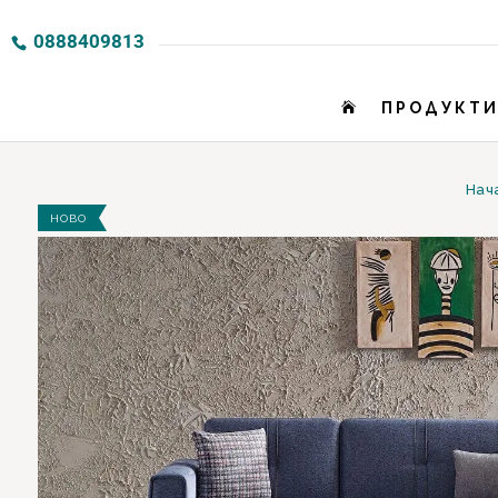
0888409813
ПРОДУКТ

Нач
НОВО