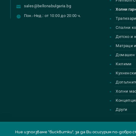
Premium С
sales@bellonabulgaria.bg
Холни гар
Пон.-Нед.: от 10:00 до 20:00 ч.
Трапезар
Спални к
Детско и
Матраци и
Домашен 
Килими
Кухненски
Допълнит
Холни ма
Концепци
Други
Ние използваме "бисквитки", за да Ви осигурим по-до