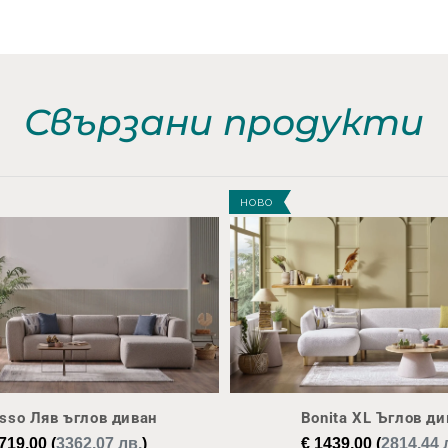
Свързани продукти
НОВО
sso Ляв ъглов диван
Bonita XL Ъглов ди
719,00
(
3362.07 лв.
)
€
1439,00
(
2814.44 