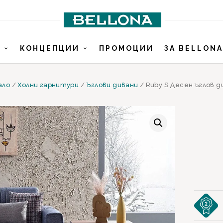
И
КОНЦЕПЦИИ
ПРОМОЦИИ
ЗА BELLONA
ало
/
Холни гарнитури
/
Ъглови дивани
/ Ruby S Десен ъглов д