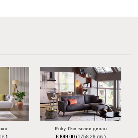
ван
Ruby Ляв ъглов диван
лв.
)
€
899,00
(
1758.29 лв.
)