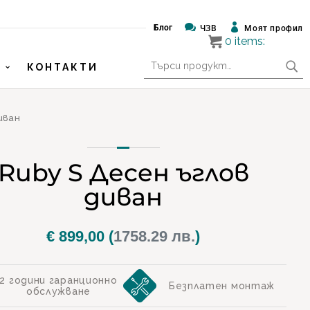


Блог
ЧЗВ
Моят профил
0
items:
Търсене
КОНТАКТИ
за:
иван
Ruby S Десен ъглов
диван
€
899,00
(
1758.29 лв.
)
2 години гаранционно
Безплатен монтаж
обслужване