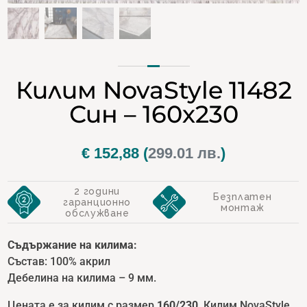
Килим NovaStyle 11482
Син – 160х230
€
152,88
(
299.01 лв.
)
2 години
Безплатен
гаранционно
монтаж
обслужване
Съдържание на килима:
Състав: 100% акрил
Дебелина на килима – 9 мм.
Цената е за килим с размер
160/230
. Килим NovaStyle