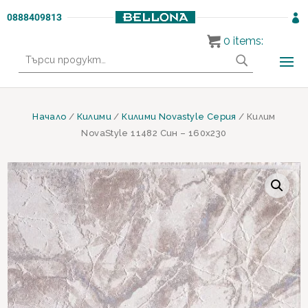
0888409813

0
items:
Търсене
за:
Начало
/
Килими
/
Килими Novastyle Серия
/ Килим
NovaStyle 11482 Син – 160х230