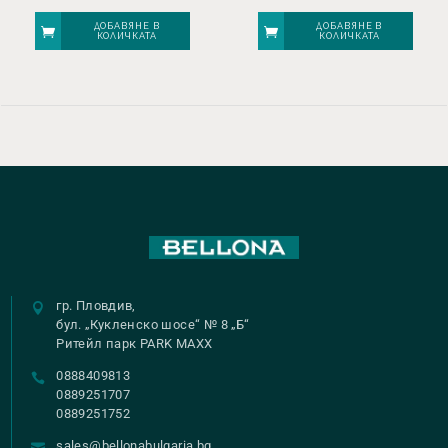
ДОБАВЯНЕ В
ДОБАВЯНЕ В
КОЛИЧКАТА
КОЛИЧКАТА
гр. Пловдив,
бул. „Кукленско шосе“ № 8 „Б“
Ритейл парк PARK MAXX
0888409813
0889251707
0889251752
sales@bellonabulgaria.bg