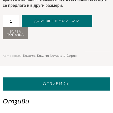
се предлага и в други размери.
количество
ДОБАВЯНЕ В КОЛИЧКАТА
за
Килим
БЪРЗА
ПОРЪЧКА
NovaStyle
11482
Син
-
Категории:
Килими
,
Килими Novastyle Серия
160х230
ОТЗИВИ (0)
Отзиви