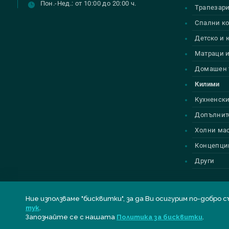
Пон.-Нед.: от 10:00 до 20:00 ч.
Трапезар
Спални к
Детско и
Матраци и
Домашен 
Килими
Кухненски
Допълнит
Холни ма
Концепци
Други
Ние използваме "бисквитки", за да Ви осигурим по-до
тук
.
© Всички права запазени
BELLONA
| Designed by
Alpha Best
Запознайте се с нашата
Политика за бисквитки
.