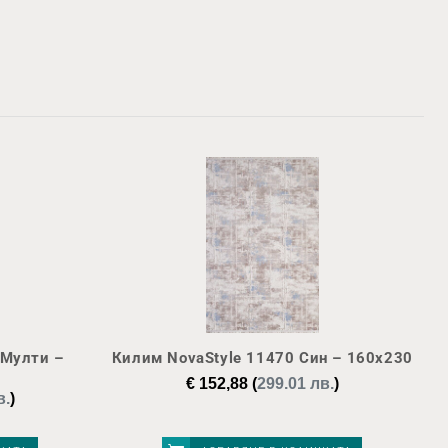
 Мулти –
Килим NovaStyle 11470 Син – 160х230
€
152,88
(
299.01 лв.
)
в.
)