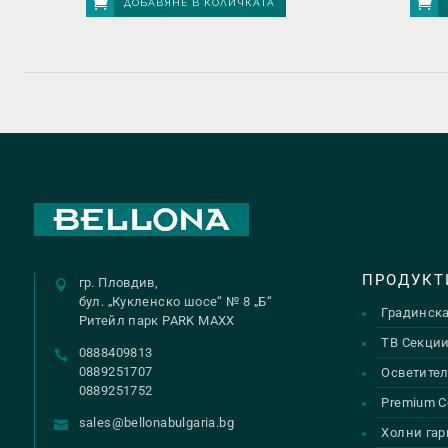
ДОБАВЯНЕ В КОЛИЧКАТА
ПРОДУКТ
гр. Пловдив,
бул. „Кукленско шосе“ № 8 „Б“
Градинск
Ритейл парк PARK MAXX
ТВ Секци
0888409813
0889251707
Осветител
0889251752
Premium С
sales@bellonabulgaria.bg
Холни гар