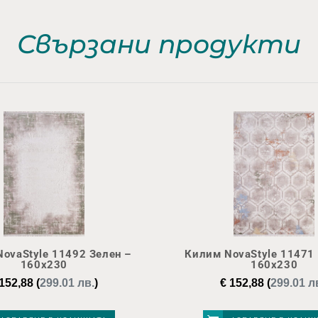
Свързани продукти
ovaStyle 11492 Зелен –
Килим NovaStyle 11471
160х230
160х230
152,88
(
299.01 лв.
)
€
152,88
(
299.01 л