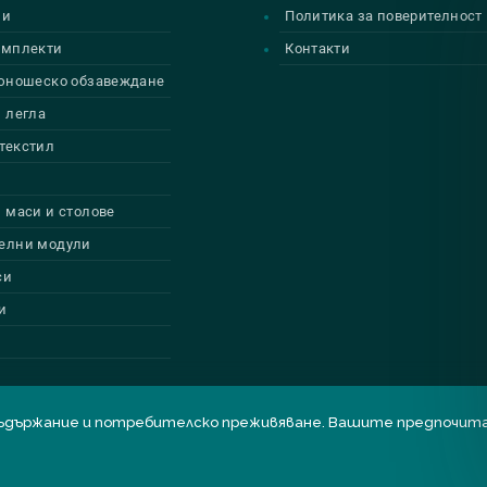
ии
Политика за поверителност
омплекти
Контакти
 юношеско обзавеждане
 легла
текстил
 маси и столове
елни модули
си
и
бро съдържание и потребителско преживяване. Вашите предпоч