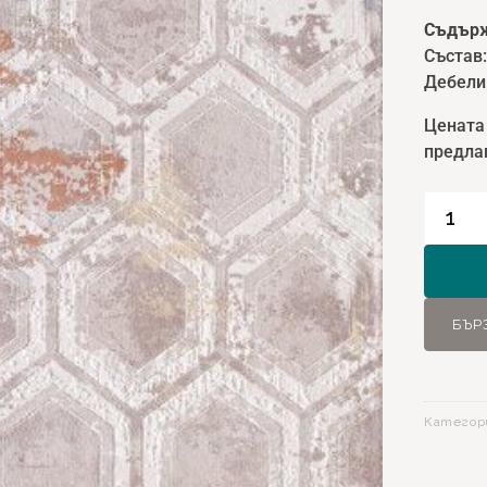
Съдърж
Състав
Дебели
Цената
предлаг
количе
за
Килим
NovaSt
11471
БЪР
Мулти
-
160х23
Категор