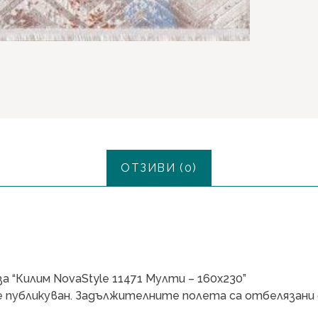
ОТЗИВИ (0)
 “Килим NovaStyle 11471 Мулти – 160х230”
 публикуван.
Задължителните полета са отбелязани