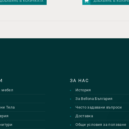
ДОБАВЯНЕ В КОЛИЧКАТА
ДОБАВЯНЕ В КОЛИЧ
И
ЗА НАС
а мебел
История
и
За Bellona България
ни Тела
Често задавани въпроси
ерия
Доставка
нитури
Общи условия за ползване