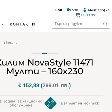


Блог
ЧЗВ
Моят профил
0
items:
Търсене
КОНТАКТИ
за:
 – 160х230
Килим NovaStyle 11471
Мулти – 160х230
€
152,88
(
299.01 лв.
)
2 години гаранционно
Безплатен монтаж
обслужване