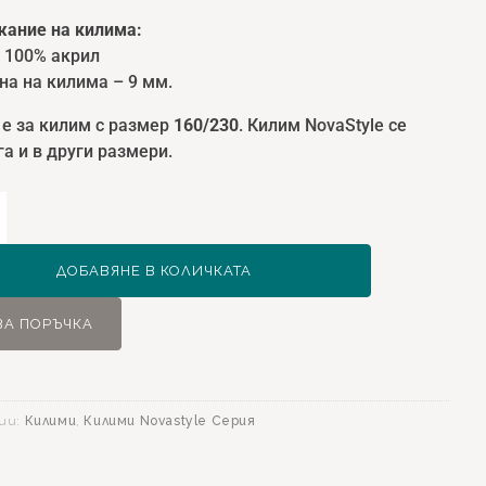
ание на килима:
: 100% акрил
на на килима – 9 мм.
 е за килим с размер
160/230
. Килим NovaStyle се
а и в други размери.
ство
ДОБАВЯНЕ В КОЛИЧКАТА
yle
ЗА ПОРЪЧКА
0
ии:
Килими
,
Килими Novastyle Серия