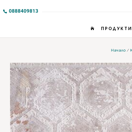
0888409813
ПРОДУКТ

Начало
/