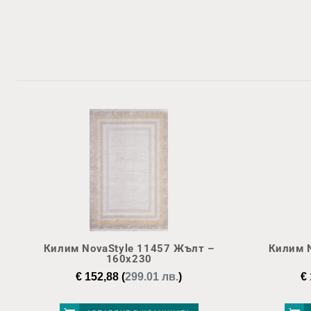
Килим NovaStyle 11457 Жълт –
Килим N
160х230
€
152,88
(
299.01 лв.
)
€