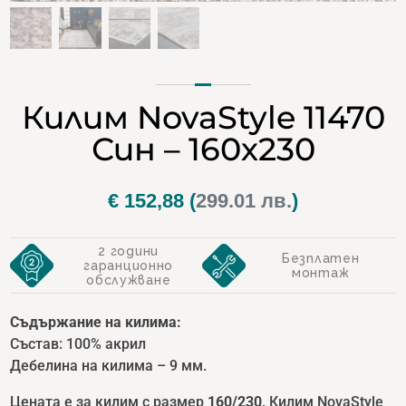
Килим NovaStyle 11470
Син – 160х230
€
152,88
(
299.01 лв.
)
2 години
Безплатен
гаранционно
монтаж
обслужване
Съдържание на килима:
Състав: 100% акрил
Дебелина на килима – 9 мм.
Цената е за килим с размер
160/230
. Килим NovaStyle