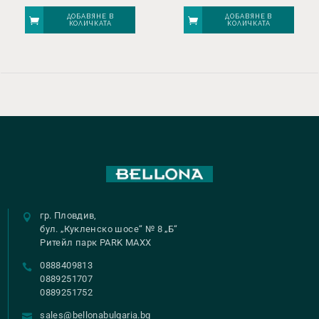
ДОБАВЯНЕ В
ДОБАВЯНЕ В
КОЛИЧКАТА
КОЛИЧКАТА
гр. Пловдив,
бул. „Кукленско шосе“ № 8 „Б“
Ритейл парк PARK MAXX
0888409813
0889251707
0889251752
sales@bellonabulgaria.bg