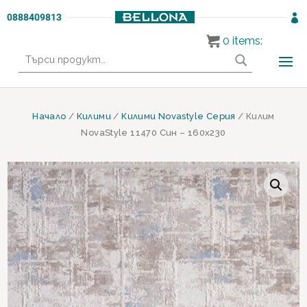
0888409813

0
items:
Търсене
за:
Начало
/
Килими
/
Килими Novastyle Серия
/ Килим
NovaStyle 11470 Син – 160х230