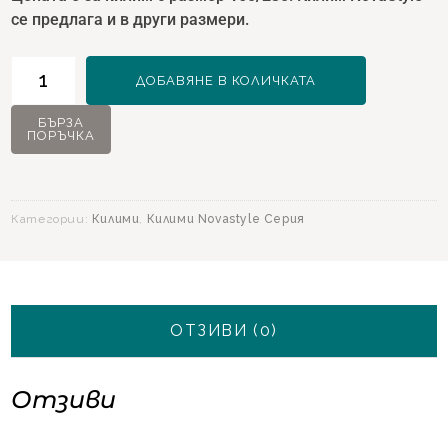
се предлага и в други размери.
количество
ДОБАВЯНЕ В КОЛИЧКАТА
за
Килим
БЪРЗА
ПОРЪЧКА
NovaStyle
11470
Син
-
Категории:
Килими
,
Килими Novastyle Серия
160х230
ОТЗИВИ (0)
Отзиви