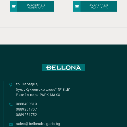
ДОБАВЯНЕ В
ДОБАВЯНЕ В
КОЛИЧКАТА
КОЛИЧКАТА
гр. Пловдив,
бул. „Кукленско шосе“ № 8 „Б“
Ритейл парк PARK MAXX
0888409813
0889251707
0889251752
sales@bellonabulgaria.bg