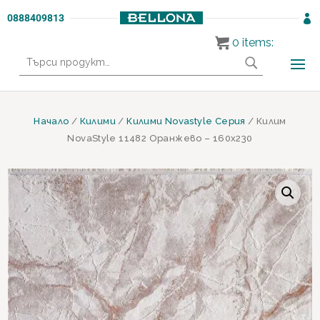
0888409813

0
items:
Търсене
за:
Начало
/
Килими
/
Килими Novastyle Серия
/ Килим
NovaStyle 11482 Оранжево – 160х230