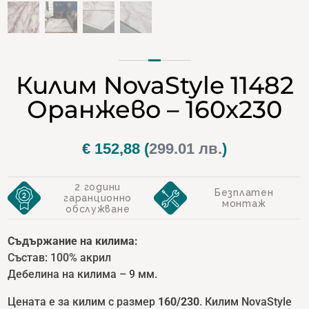
Килим NovaStyle 11482
Оранжево – 160х230
€
152,88
(
299.01 лв.
)
2 години
Безплатен
гаранционно
монтаж
обслужване
Съдържание на килима:
Състав: 100% акрил
Дебелина на килима – 9 мм.
Цената е за килим с размер
160/230
. Килим NovaStyle