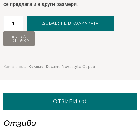
се предлага и в други размери.
количество
ДОБАВЯНЕ В КОЛИЧКАТА
за
Килим
БЪРЗА
ПОРЪЧКА
NovaStyle
11482
Оранжево
-
Категории:
Килими
,
Килими Novastyle Серия
160х230
ОТЗИВИ (0)
Отзиви