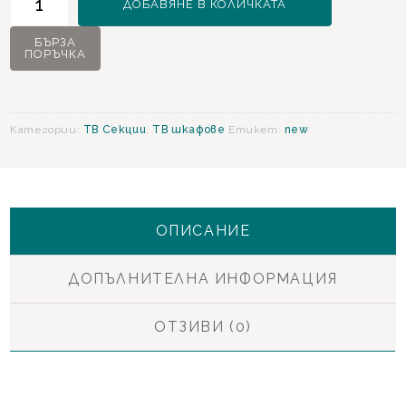
ДОБАВЯНЕ В КОЛИЧКАТА
за
Victor
БЪРЗА
ПОРЪЧКА
ТВ
Шкаф
Категории:
ТВ Секции
,
ТВ шкафове
Етикет:
new
ОПИСАНИЕ
ДОПЪЛНИТЕЛНА ИНФОРМАЦИЯ
ОТЗИВИ (0)