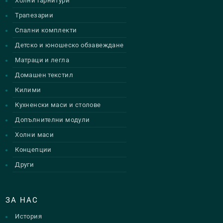
Холни гарнитури
Трапезарии
Спални комплекти
Детско и юношеско обзавеждане
Матраци и легла
Домашен текстил
Килими
Кухненски маси и столове
Допълнителни модули
Холни маси
Концепции
Други
ЗА НАС
История