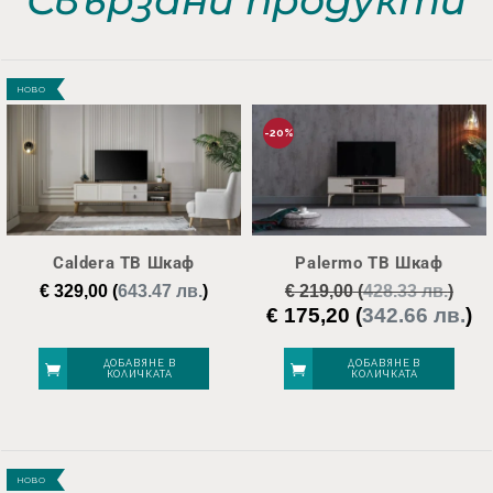
НОВО
-20%
Caldera ТВ Шкаф
Palermo ТВ Шкаф
€
329,00
(
643.47 лв.
)
€
219,00
(
428.33 лв.
)
€
175,20
(
342.66 лв.
)
Original
Те
price
це
was:
е:
ДОБАВЯНЕ В
ДОБАВЯНЕ В
КОЛИЧКАТА
КОЛИЧКАТА
€ 219,00.
€ 
НОВО