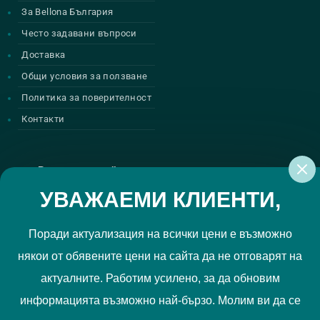
За Bellona България
Често задавани въпроси
Доставка
Общи условия за ползване
Политика за поверителност
Контакти
Регистрирай се за нашите атрактивни
промоции
УВАЖАЕМИ КЛИЕНТИ,
Поради актуализация на всички цени е възможно
някои от обявените цени на сайта да не отговарят на
Политиката за поверителност
Прочетох и приемам
актуалните. Работим усилено, за да обновим
РЕГИСТРИРАЙ МЕ
информацията възможно най-бързо. Молим ви да се