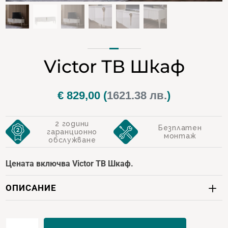
Victor ТВ Шкаф
€
829,00
(
1621.38 лв.
)
2 години
Безплатен
гаранционно
монтаж
обслужване
Цената включва Victor ТВ Шкаф.
ОПИСАНИЕ
количество