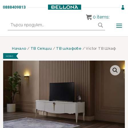
0888409813

0
items:
Търсене
за:
Начало
/
ТВ Секции
/
ТВ шкафове
/ Victor ТВ Шкаф
НОВО