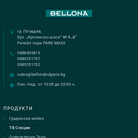
гр. Пловдив,
бул. „Кукленско шосе“ № 8 „Б“
Ритейл парк PARK MAXX
0888409813
0889251707
0889251752
sales@bellonabulgaria.bg
Пон.-Нед.: от 10:00 до 20:00 ч.
ПРОДУКТИ
Градинска мебел
ТВ Секции
Осветителни Тела