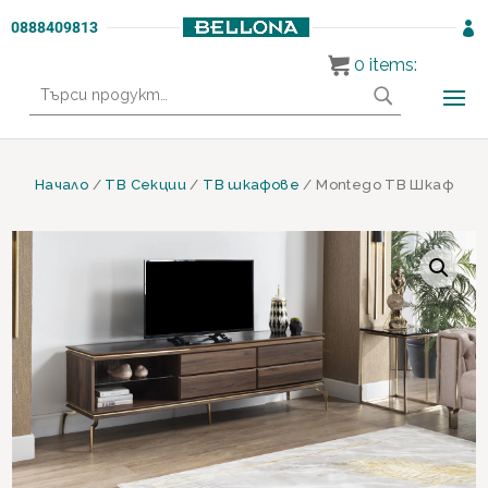
0888409813

0
items:
Търсене
за:
Начало
/
ТВ Секции
/
ТВ шкафове
/ Montego ТВ Шкаф