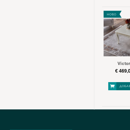
НОВО
Victo
€
469,
ДОБА