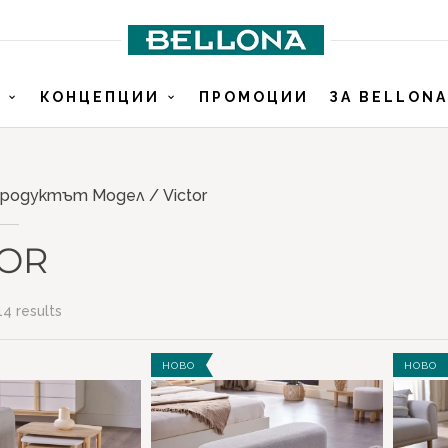
И
КОНЦЕПЦИИ
ПРОМОЦИИ
ЗА BELLONA
родуктът Модел / Victor
TOR
14 results
одукти
Етикети
НОВО
НОВО
 СЕКЦИИ
new
(2)
(14)
ЛНИ ГАРНИТУРИ
(1)