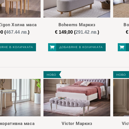
АПЕЗАРИИ
(1)
АЛНИ КОМПЛЕКТИ
(4)
igon Холна маса
Boheems Маркиз
Bo
ОПЪЛНИТЕЛНИ МОДУЛИ
00
(
467.44 лв.
)
€
149,00
(
291.42 лв.
)
€
(1)
ВЯНЕ В КОЛИЧКАТА
ДОБАВЯНЕ В КОЛИЧКАТА
ЛНИ МАСИ
(5)
НОВО
НОВО
екоративна маса
Victor Маркиз
Vic