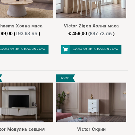
heems Холна маса
Victor Zigon Холна маса
99,00
(
193.63 лв.
)
€
459,00
(
897.73 лв.
)
ДОБАВЯНЕ В КОЛИЧКАТА
ДОБАВЯНЕ В КОЛИЧКАТА
НОВО
tor Модулна секция
Victor Скрин