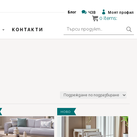


Блог
ЧЗВ
Моят профил
0
items:
Търсене
КОНТАКТИ
за:
€ 99
€ 5 043
НОВО
99
1 335
2 571
3 807
5 043