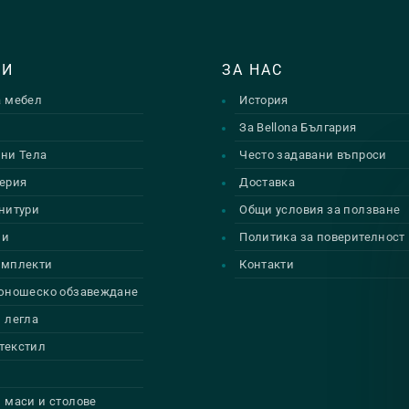
ТИ
ЗА НАС
а мебел
История
и
За Bellona България
ни Тела
Често задавани въпроси
ерия
Доставка
нитури
Общи условия за ползване
ии
Политика за поверителност
омплекти
Контакти
 юношеско обзавеждане
 легла
текстил
 маси и столове