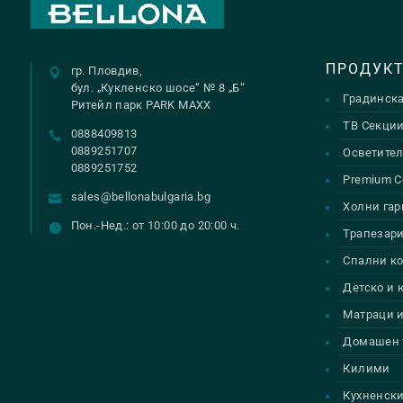
ПРОДУК
гр. Пловдив,
бул. „Кукленско шосе“ № 8 „Б“
Градинск
Ритейл парк PARK MAXX
ТВ Секци
0888409813
0889251707
Осветител
0889251752
Premium С
sales@bellonabulgaria.bg
Холни гар
Пон.-Нед.: от 10:00 до 20:00 ч.
Трапезар
Спални к
Детско и
Матраци и
Домашен 
Килими
Кухненски