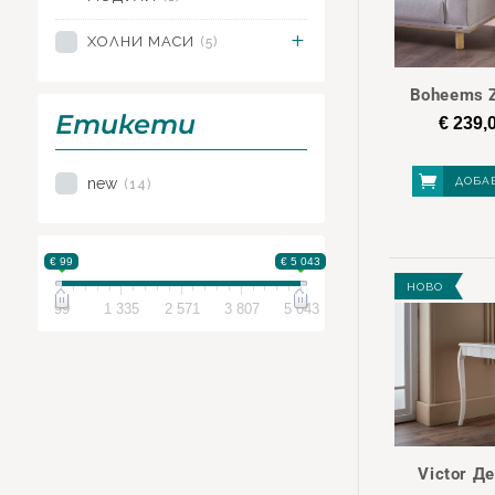
ТР
ХОЛНИ МАСИ
(5)
СП
Boheems Z
Етикети
Д
€
239,
new
ДОБА
(14)
ХО
€ 99
€ 5 043
НОВО
99
1 335
2 571
3 807
5 043
Victor Д