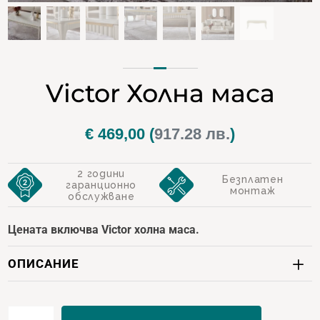
Victor Холна маса
€
469,00
(
917.28 лв.
)
2 години
Безплатен
гаранционно
монтаж
обслужване
Цената включва Victor холна маса.
ОПИСАНИЕ
количество