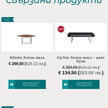
НОВО
-50%
Atlanta Холна маса
Carlino Холна маса – цвят
Хром
€
269,00
(
526.12 лв.
)
€
269,00
(
526.12 лв.
)
€
134,50
(
263.06 лв.
)
Original
Те
price
це
was:
е:
ДОБАВЯНЕ В
ДОБАВЯНЕ В
КОЛИЧКАТА
КОЛИЧКАТА
€ 269,00.
€ 