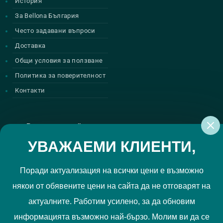
История
За Bellona България
Често задавани въпроси
Доставка
Общи условия за ползване
Политика за поверителност
Контакти
Регистрирай се за нашите атрактивни
промоции
УВАЖАЕМИ КЛИЕНТИ,
Поради актуализация на всички цени е възможно
някои от обявените цени на сайта да не отговарят на
Политиката за поверителност
Прочетох и приемам
актуалните. Работим усилено, за да обновим
РЕГИСТРИРАЙ МЕ
информацията възможно най-бързо. Молим ви да се