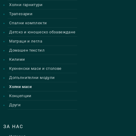
Холни гарнитури
Трапезарии
Спални комплекти
Детско и юношеско обзавеждане
Матраци и легла
Домашен текстил
Килими
Кухненски маси и столове
Допълнителни модули
Холни маси
Концепции
Други
ЗА НАС