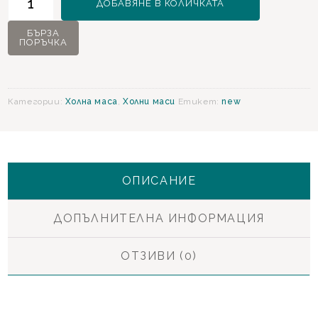
ДОБАВЯНЕ В КОЛИЧКАТА
за
Victor
БЪРЗА
ПОРЪЧКА
Холна
маса
Категории:
Холна маса
,
Холни маси
Етикет:
new
ОПИСАНИЕ
ДОПЪЛНИТЕЛНА ИНФОРМАЦИЯ
ОТЗИВИ (0)