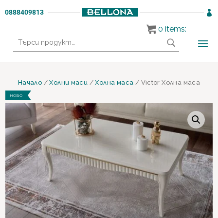
0888409813

0
items:
Търсене
за:
Начало
/
Холни маси
/
Холна маса
/ Victor Холна маса
НОВО