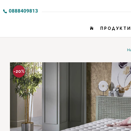
0888409813
ПРОДУКТ

Н
-20%