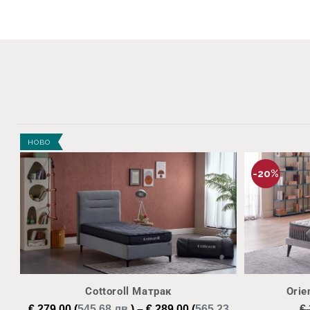
НОВО
-20%
Cottoroll Матрак
Orie
€
279,00
(
545.68 лв.
)
–
€
289,00
(
565.23
€