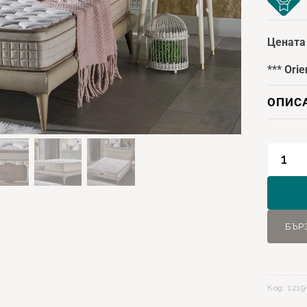
Цената 
***
Orie
ОПИС
количе
за
Orient
Plus
Матра
БЪР
140x20
Код:
1219