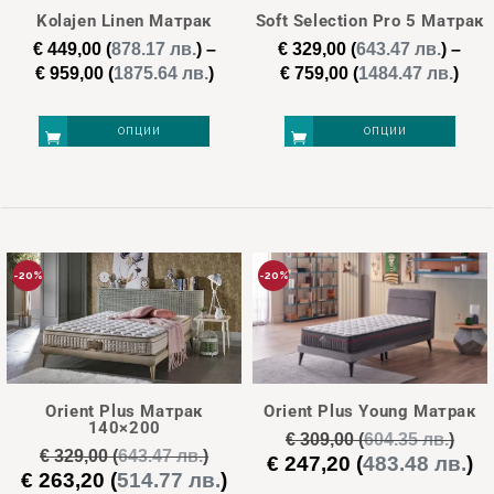
may
may
Kolajen Linen Матрак
Soft Selection Pro 5 Матрак
be
be
€
449,00
(
878.17 лв.
)
–
€
329,00
(
643.47 лв.
)
–
chosen
chosen
Price
Pric
€
959,00
(
1875.64 лв.
)
€
759,00
(
1484.47 лв.
)
on
on
range:
ran
€ 449,00
€ 32
the
the
ОПЦИИ
ОПЦИИ
through
thr
product
product
€ 959,00
€ 75
page
page
This
This
product
product
has
has
multiple
multiple
-20%
-20%
variants.
variants.
The
The
options
options
may
may
Orient Plus Матрак
Orient Plus Young Матрак
be
be
140×200
€
309,00
(
604.35 лв.
)
chosen
chosen
€
329,00
(
643.47 лв.
)
€
247,20
(
483.48 лв.
)
Original
Те
€
263,20
(
514.77 лв.
)
Original
Текущата
on
on
price
це