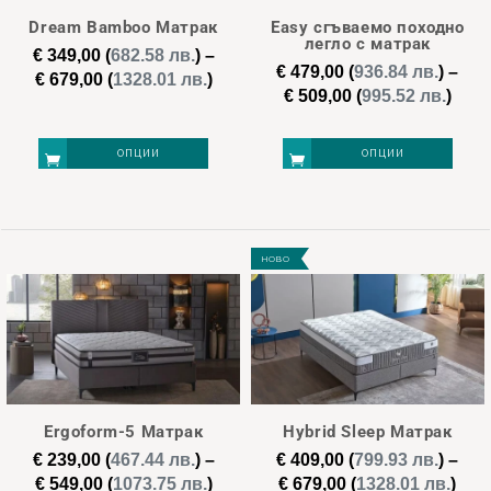
may
may
Dream Bamboo Матрак
Easy сгъваемо походно
be
be
легло с матрак
€
349,00
(
682.58 лв.
)
–
chosen
chosen
€
479,00
(
936.84 лв.
)
–
Price
€
679,00
(
1328.01 лв.
)
Pric
€
509,00
(
995.52 лв.
)
on
on
range:
rang
€ 349,00
the
the
€ 47
through
ОПЦИИ
ОПЦИИ
product
product
thro
€ 679,00
page
page
€ 50
This
This
product
product
НОВО
has
has
multiple
multiple
variants.
variants.
The
The
options
options
may
may
Ergoform-5 Матрак
Hybrid Sleep Матрак
be
be
€
239,00
(
467.44 лв.
)
–
€
409,00
(
799.93 лв.
)
–
chosen
chosen
Price
Pric
€
549,00
(
1073.75 лв.
)
€
679,00
(
1328.01 лв.
)