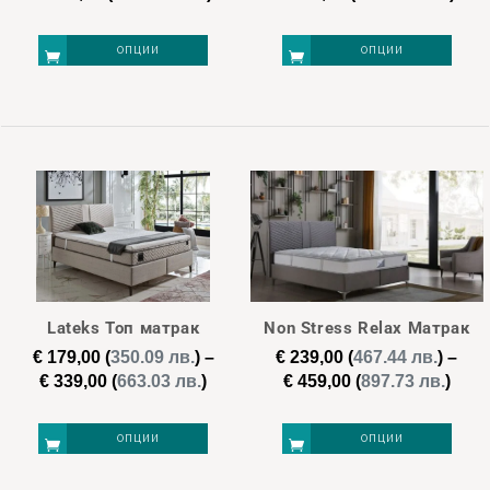
on
on
range:
ran
€ 239,00
€ 40
the
the
ОПЦИИ
ОПЦИИ
through
thr
product
product
€ 549,00
€ 67
page
page
This
This
product
product
has
has
multiple
multiple
variants.
variants.
The
The
options
options
may
may
Lateks Топ матрак
Non Stress Relax Матрак
be
be
€
179,00
(
350.09 лв.
)
–
€
239,00
(
467.44 лв.
)
–
chosen
chosen
Price
Pric
€
339,00
(
663.03 лв.
)
€
459,00
(
897.73 лв.
)
on
on
range:
rang
€ 179,00
€ 23
the
the
ОПЦИИ
ОПЦИИ
through
thro
product
product
€ 339,00
€ 45