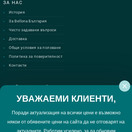
ЗА НАС
История
За Bellona България
Често задавани въпроси
Доставка
Общи условия за ползване
Политика за поверителност
Контакти
Регистрирай се за нашите атрактивни
промоции
УВАЖАЕМИ КЛИЕНТИ,
Поради актуализация на всички цени е възможно
някои от обявените цени на сайта да не отговарят на
Политиката за поверителност
Прочетох и приемам
актуалните. Работим усилено, за да обновим