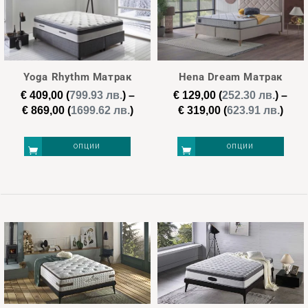
variants.
variants.
The
The
options
options
may
may
Yoga Rhythm Матрак
Hena Dream Матрак
be
be
€
409,00
(
799.93 лв.
)
–
€
129,00
(
252.30 лв.
)
–
chosen
chosen
Price
Pric
€
869,00
(
1699.62 лв.
)
€
319,00
(
623.91 лв.
)
on
on
range:
rang
€ 409,00
€ 12
the
the
ОПЦИИ
ОПЦИИ
through
thro
product
product
€ 869,00
€ 31
page
page
This
This
product
product
has
has
multiple
multiple
variants.
variants.
The
The
options
options