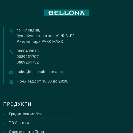
variants.
The
options
may
гр. Пловдив,
be
бул. „Кукленско шосе“ № 8 „Б“
Ритейл парк PARK MAXX
chosen
0888409813
on
0889251707
the
0889251752
product
sales@bellonabulgaria.bg
page
Пон.-Нед.: от 10:00 до 20:00 ч.
ПРОДУКТИ
Градинска мебел
ТВ Секции
Осветителни Тела