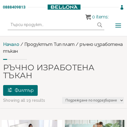
0888409813

0
items:
Търсене
за:
Начало
/ Продуктът Тип плат / ръчно изработена
тъкан
РЪЧНО ИЗРАБОТЕНА
ТЪКАН
Филтър
Showing all 19 results
Продукти
МАТРАЦИ И ЛЕГЛА
(19)