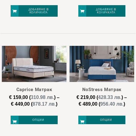
price
цена
was:
е:
the
the
was:
е:
ДОБАВЯНЕ В
ДОБАВЯНЕ В
€ 309,00.
€ 
КОЛИЧКАТА
КОЛИЧКАТА
product
product
€ 329,00.
€ 263,20.
page
page
Caprice Матрак
NoStress Матрак
€
159,00
(
310.98 лв.
)
–
€
219,00
(
428.33 лв.
)
–
Price
Pric
€
449,00
(
878.17 лв.
)
€
489,00
(
956.40 лв.
)
range:
rang
€ 159,00
€ 21
ОПЦИИ
ОПЦИИ
through
thro
€ 449,00
€ 48
This
This