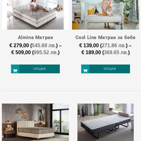
Етикети
new
(2)
Almina Матрак
Cool Line Матрак за бебе
€
279,00
(
545.68 лв.
)
–
€
139,00
(
271.86 лв.
)
–
Price
Pric
€
509,00
(
995.52 лв.
)
€
189,00
(
369.65 лв.
)
€ 129
€ 1 199
range:
rang
€ 279,00
€ 13
129
397
664
932
1 199
ОПЦИИ
ОПЦИИ
through
thro
€ 509,00
€ 18
This
This
product
product
has
has
multiple
multiple
variants.
variants.
The
The
options
options