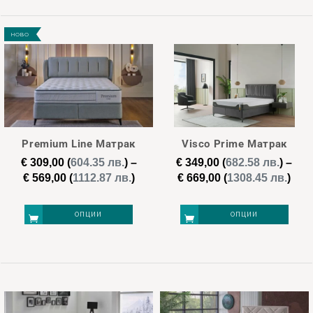
page
page
This
This
product
product
НОВО
has
has
multiple
multiple
variants.
variants.
The
The
options
options
may
may
Premium Line Матрак
Visco Prime Матрак
be
be
€
309,00
(
604.35 лв.
)
–
€
349,00
(
682.58 лв.
)
–
chosen
chosen
Price
Pric
€
569,00
(
1112.87 лв.
)
€
669,00
(
1308.45 лв.
)
on
on
range:
ran
€ 309,00
€ 34
the
the
ОПЦИИ
ОПЦИИ
through
thr
product
product
€ 569,00
€ 66
page
page
This
This
product
product
has
has
multiple
multiple