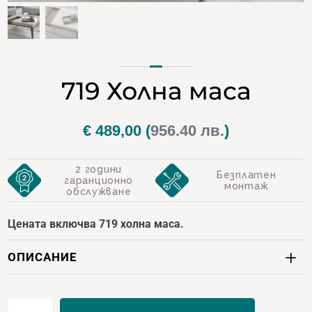
719 Холна маса
€
489,00
(
956.40 лв.
)
2 години
Безплатен
гаранционно
монтаж
обслужване
Цената включва 719 холна маса.
ОПИСАНИЕ
количество