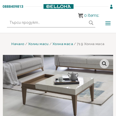
0888409813

0
items:
Търсене
за:
Начало
/
Холни маси
/
Холна маса
/ 719 Холна маса