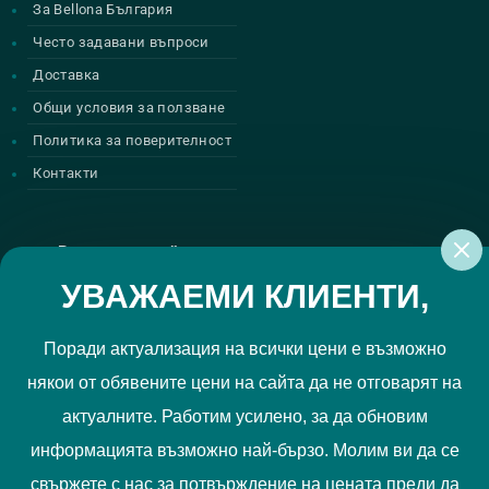
За Bellona България
Често задавани въпроси
Доставка
Общи условия за ползване
Политика за поверителност
Контакти
Регистрирай се за нашите атрактивни
промоции
УВАЖАЕМИ КЛИЕНТИ,
Поради актуализация на всички цени е възможно
някои от обявените цени на сайта да не отговарят на
Политиката за поверителност
Прочетох и приемам
актуалните. Работим усилено, за да обновим
РЕГИСТРИРАЙ МЕ
информацията възможно най-бързо. Молим ви да се
свържете с нас за потвърждение на цената преди да