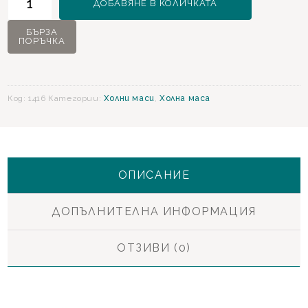
ДОБАВЯНЕ В КОЛИЧКАТА
за
719
БЪРЗА
ПОРЪЧКА
Холна
маса
Код:
1416
Категории:
Холни маси
,
Холна маса
ОПИСАНИЕ
ДОПЪЛНИТЕЛНА ИНФОРМАЦИЯ
ОТЗИВИ (0)