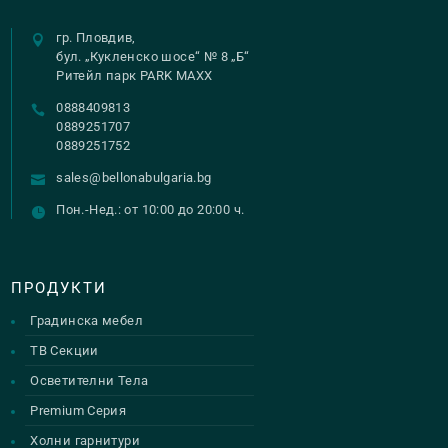
гр. Пловдив,
бул. „Кукленско шосе“ № 8 „Б“
Ритейл парк PARK MAXX
0888409813
0889251707
0889251752
sales@bellonabulgaria.bg
Пон.-Нед.: от 10:00 до 20:00 ч.
ПРОДУКТИ
Градинска мебел
ТВ Секции
Осветителни Тела
Premium Серия
Холни гарнитури