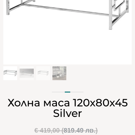
Холна маса 120х80х45
Silver
Original
€
419,00
(
819.49 лв.
)