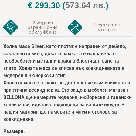
price
€
293,30
(
573.64 лв.
)
Текущат
was:
цена
2 години
€ 419,00.
е:
Безплатен
гаранционно
монтаж
обслужване
€ 293,30.
Холна маса
Silver
, като плотът е направен от дебело,
закалено стъкло, докато рамката е направена от
необработени метални крака в блестящ нюанс на
злато.
Холната маса
се вписва във всекидневната в
модерен и нюйоркски стил.
Холната маса
е страхотно допълнение към изискана и
практична всекидневна. Ето защо в мебелен магазин
BELLONA
ще намерите модерни, нюйоркски и тавански
холни маси, идеално подходящи за вашите нужди. В
нашия магазин ще намерите и маси и столове за
всекидневна.
Размери: