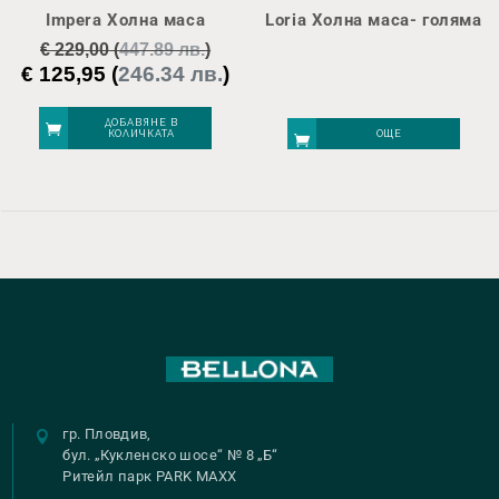
Impera Холна маса
Loria Холна маса- голяма
€
229,00
(
447.89 лв.
)
€
125,95
(
246.34 лв.
)
Original
Текущата
price
цена
was:
е:
ДОБАВЯНЕ В
КОЛИЧКАТА
ОЩЕ
€ 229,00.
€ 125,95.
гр. Пловдив,
бул. „Кукленско шосе“ № 8 „Б“
Ритейл парк PARK MAXX