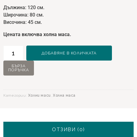
Дължина: 120 см.
Широчина: 80 см.
Височина: 45 см.
Цената включва холна маса.
количество
ДОБАВЯНЕ В КОЛИЧКАТА
за
Холна
БЪРЗА
ПОРЪЧКА
маса
120х80х45
Silver
Категории:
Холни маси
,
Холна маса
ОТЗИВИ (0)