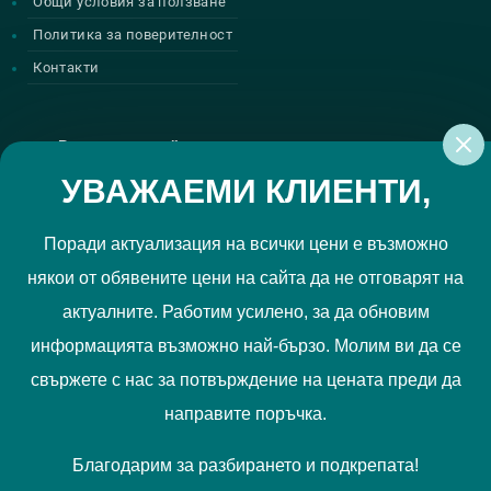
Общи условия за ползване
Политика за поверителност
Контакти
Регистрирай се за нашите атрактивни
промоции
УВАЖАЕМИ КЛИЕНТИ,
Поради актуализация на всички цени е възможно
някои от обявените цени на сайта да не отговарят на
Политиката за поверителност
Прочетох и приемам
актуалните. Работим усилено, за да обновим
РЕГИСТРИРАЙ МЕ
информацията възможно най-бързо. Молим ви да се
свържете с нас за потвърждение на цената преди да
Ние използваме "бисквитки", за да Ви осигурим по-добро
направите поръчка.
съдържание и потребителско преживяване. Вашите
предпочитания можете да отбележите
тук
.
Благодарим за разбирането и подкрепата!
Запознайте се с нашата
Политика за бисквитки
.