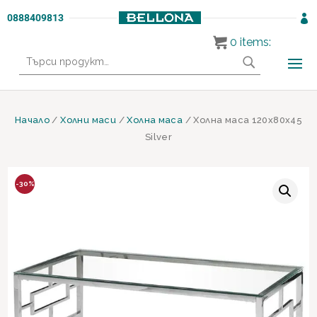
0888409813

0
items:
Търсене
за:
Начало
/
Холни маси
/
Холна маса
/ Холна маса 120х80х45
Silver
-30%