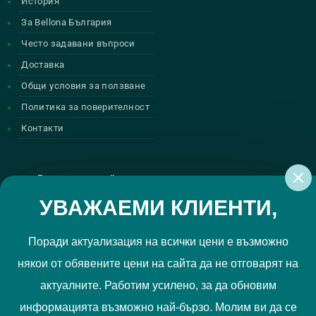
История
За Bellona България
Често задавани въпроси
Доставка
Общи условия за ползване
Политика за поверителност
Контакти
Регистрирай се за нашите атрактивни
промоции
УВАЖАЕМИ КЛИЕНТИ,
Поради актуализация на всички цени е възможно
някои от обявените цени на сайта да не отговарят на
Политиката за поверителност
Прочетох и приемам
актуалните. Работим усилено, за да обновим
РЕГИСТРИРАЙ МЕ
информацията възможно най-бързо. Молим ви да се