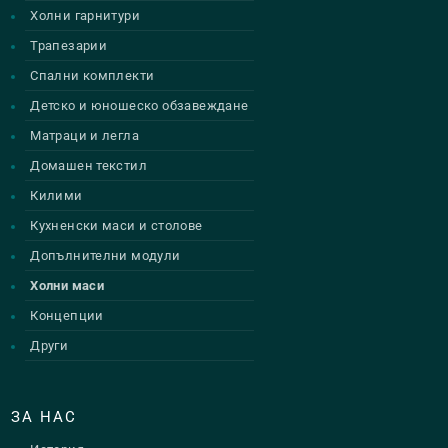
Холни гарнитури
Трапезарии
Спални комплекти
Детско и юношеско обзавеждане
Матраци и легла
Домашен текстил
Килими
Кухненски маси и столове
Допълнителни модули
Холни маси
Концепции
Други
ЗА НАС