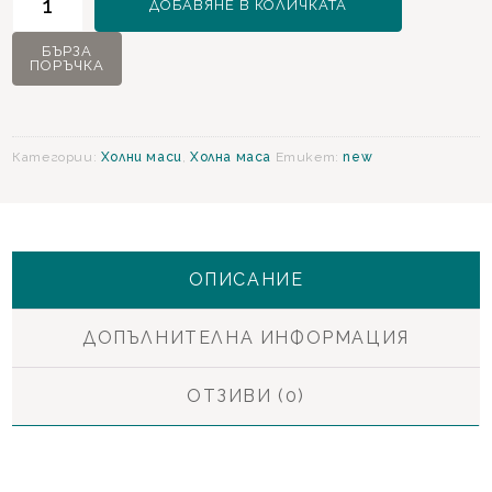
ДОБАВЯНЕ В КОЛИЧКАТА
за
Havana
БЪРЗА
ПОРЪЧКА
Холна
маса
Категории:
Холни маси
,
Холна маса
Етикет:
new
ОПИСАНИЕ
ДОПЪЛНИТЕЛНА ИНФОРМАЦИЯ
ОТЗИВИ (0)