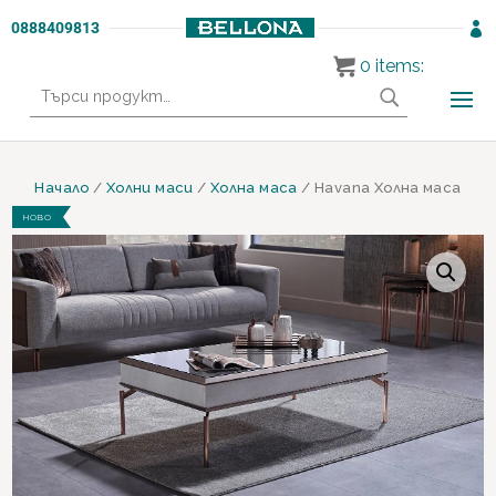
0888409813

0
items:
Търсене
за:
Начало
/
Холни маси
/
Холна маса
/ Havana Холна маса
НОВО