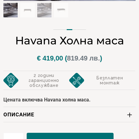
Havana Холна маса
€
419,00
(
819.49 лв.
)
2 години
Безплатен
гаранционно
монтаж
обслужване
Цената включва Havana холна маса.
ОПИСАНИЕ
количество