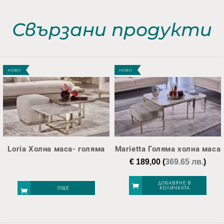
Свързани продукти
НОВО
НОВО
Loria Холна маса- голяма
Marietta Голяма холна маса
€
189,00
(
369.65 лв.
)
ДОБАВЯНЕ В
ОЩЕ
КОЛИЧКАТА