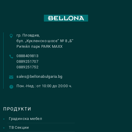
гр. Пловдив,
бул. „Кукленско шосе“ № 8 „Б“
Ритейл парк PARK MAXX
0888409813
0889251707
0889251752
sales@bellonabulgaria.bg
Пон.-Нед.: от 10:00 до 20:00 ч.
ПРОДУКТИ
Градинска мебел
ТВ Секции