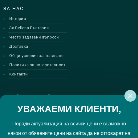
ЗА НАС
История
За Bellona България
Често задавани въпроси
Доставка
Общи условия за ползване
Политика за поверителност
Контакти
Регистрирай се за нашите атрактивни
промоции
УВАЖАЕМИ КЛИЕНТИ,
Поради актуализация на всички цени е възможно
някои от обявените цени на сайта да не отговарят на
Политиката за поверителност
Прочетох и приемам