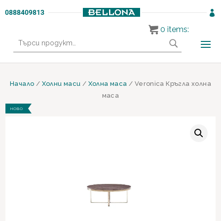
0888409813

0
items:
Търсене
за:
Начало
/
Холни маси
/
Холна маса
/ Veronica Кръгла холна
маса
НОВО