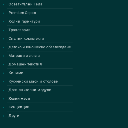
Осветителни Тела
Premium Серия
Холни гарнитури
Трапезарии
Спални комплекти
Детско и юношеско обзавеждане
Матраци и легла
Домашен текстил
Килими
Кухненски маси и столове
Допълнителни модули
Холни маси
Концепции
Други