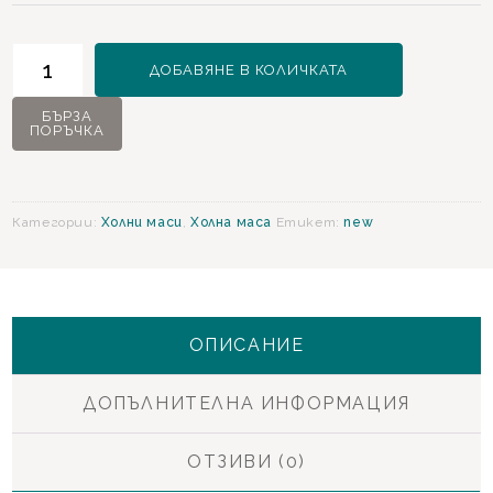
количество
ДОБАВЯНЕ В КОЛИЧКАТА
за
Veronica
БЪРЗА
ПОРЪЧКА
Кръгла
холна
маса
Категории:
Холни маси
,
Холна маса
Етикет:
new
ОПИСАНИЕ
ДОПЪЛНИТЕЛНА ИНФОРМАЦИЯ
ОТЗИВИ (0)