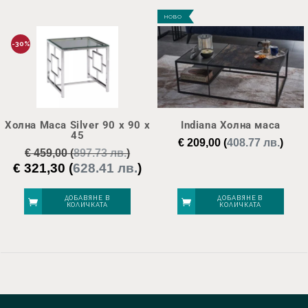
НОВО
-30%
Холна Маса Silver 90 x 90 x
Indiana Холна маса
45
€
209,00
(
408.77 лв.
)
€
459,00
(
897.73 лв.
)
€
321,30
(
628.41 лв.
)
Original
Текущата
price
цена
was:
е:
ДОБАВЯНЕ В
ДОБАВЯНЕ В
КОЛИЧКАТА
КОЛИЧКАТА
€ 459,00.
€ 321,30.