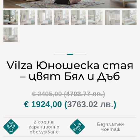
Vilza Юношеска стая
– цвят Бял и Дъб
Original
€
2405,00
(
4703.77 лв.
)
price
€
1924,00
(
3763.02 лв.
)
Текуща
was:
цена
2 години
€ 2405,00.
е:
Безплатен
гаранционно
монтаж
обслужване
€ 1924,