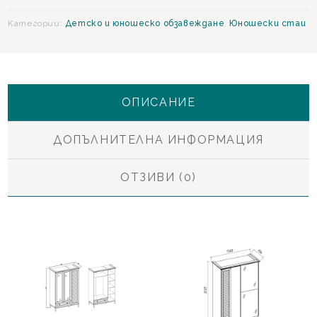
-
цвят
Категории:
Детско и юношеско обзавеждане
,
Юношески стаи
Бял
и
Дъб
ОПИСАНИЕ
ДОПЪЛНИТЕЛНА ИНФОРМАЦИЯ
ОТЗИВИ (0)