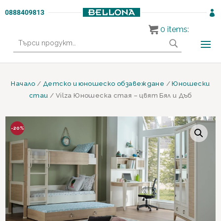
0888409813

0
items:
Търсене
за:
Начало
/
Детско и юношеско обзавеждане
/
Юношески
стаи
/ Vilza Юношеска стая – цвят Бял и Дъб
-20%