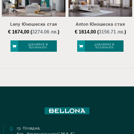
Leny Юношеска стая
Anton Юношеска стая
€
1674,00
(
3274.06 лв.
)
€
1614,00
(
3156.71 лв.
)
ДОБАВЯНЕ В
ДОБАВЯНЕ В
КОЛИЧКАТА
КОЛИЧКАТА
гр. Пловдив,
бул. „Кукленско шосе“ № 8 „Б“