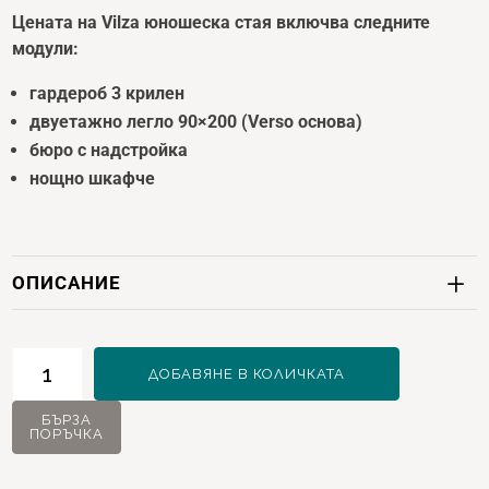
Цената на Vilza юношеска стая включва следните
модули:
гардероб 3 крилен
двуетажно легло 90×200 (Verso основа)
бюро с надстройка
нощно шкафче
ОПИСАНИЕ
количество
ДОБАВЯНЕ В КОЛИЧКАТА
за
Vilza
БЪРЗА
ПОРЪЧКА
Юношеска
стая