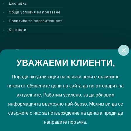
Доставка
Общи условия за ползване
Политика за поверителност
Контакти
Регистрирай се за нашите атрактивни
промоции
УВАЖАЕМИ КЛИЕНТИ,
Поради актуализация на всички цени е възможно
някои от обявените цени на сайта да не отговарят на
Политиката за поверителност
Прочетох и приемам
актуалните. Работим усилено, за да обновим
РЕГИСТРИРАЙ МЕ
информацията възможно най-бързо. Молим ви да се
свържете с нас за потвърждение на цената преди да
Ние използваме "бисквитки", за да Ви осигурим по-добро
направите поръчка.
съдържание и потребителско преживяване. Вашите