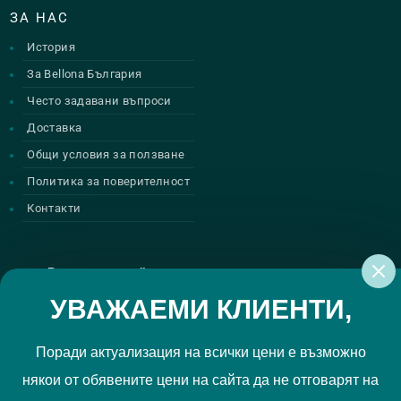
ЗА НАС
История
За Bellona България
Често задавани въпроси
Доставка
Общи условия за ползване
Политика за поверителност
Контакти
Регистрирай се за нашите атрактивни
промоции
УВАЖАЕМИ КЛИЕНТИ,
Поради актуализация на всички цени е възможно
някои от обявените цени на сайта да не отговарят на
Политиката за поверителност
Прочетох и приемам