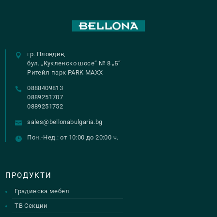
гр. Пловдив,
бул. „Кукленско шосе“ № 8 „Б“
Ритейл парк PARK MAXX
0888409813
0889251707
0889251752
sales@bellonabulgaria.bg
Пон.-Нед.: от 10:00 до 20:00 ч.
ПРОДУКТИ
Градинска мебел
ТВ Секции