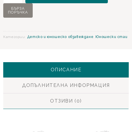
Sandy
БЪРЗА
ПОРЪЧКА
Юношеска
стая
Категории:
Детско и юношеско обзавеждане
,
Юношески стаи
ОПИСАНИЕ
ДОПЪЛНИТЕЛНА ИНФОРМАЦИЯ
ОТЗИВИ (0)