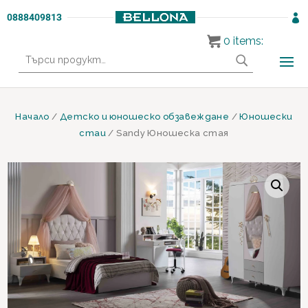
0888409813

0
items:
Търсене
за:
Начало
/
Детско и юношеско обзавеждане
/
Юношески
стаи
/ Sandy Юношеска стая