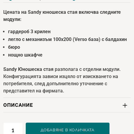
Цената на Sandy юношеска стая включва следните
модули:
гардероб 3 крилен
легло с механизъм 100х200 (Verso база) с балдахин
бюро
нощно шкафче
Sandy Юношеска стая
разполага с отделни модули.
Конфигурацията зависи изцяло от изискването на
потребителя, след допълнително уточнение с
представител на фирмата.
ОПИСАНИЕ
количество
ДОБАВЯНЕ В КОЛИЧКАТА
за