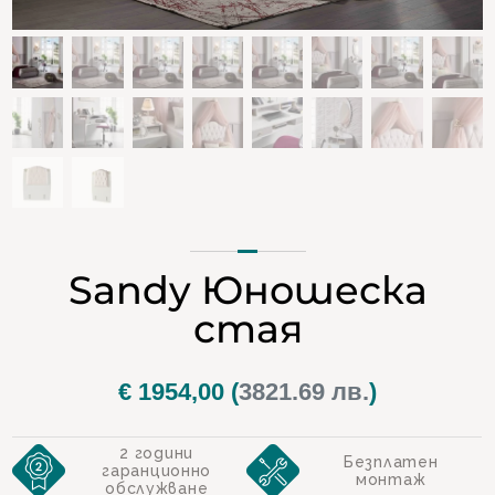
Sandy Юношеска
стая
€
1954,00
(
3821.69 лв.
)
2 години
Безплатен
гаранционно
монтаж
обслужване