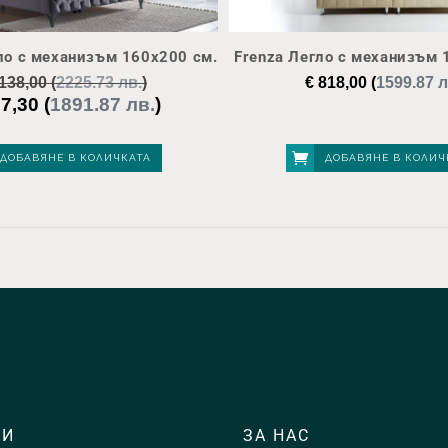
ло с механизъм 160х200 см.
Frenza Легло с механизъм 
138,00
(
2225.73 лв.
)
€
818,00
(
1599.87 л
7,30
(
1891.87 лв.
)
nal
Текущата
цена
е:
ДОБАВЯНЕ В КОЛИЧКАТА
ДОБАВЯНЕ В КОЛИЧ
8,00.
€ 967,30.
ТИ
ЗА НАС