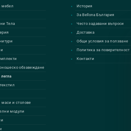
а мебел
История
и
За Bellona България
ни Тела
Често задавани въпроси
ерия
Доставка
нитури
Общи условия за ползване
ии
Политика за поверителност
омплекти
Контакти
 юношеско обзавеждане
 легла
текстил
 маси и столове
елни модули
си
и