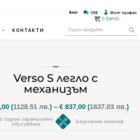


Блог
ЧЗВ
Моят профил
0
items:
Търсене
КОНТАКТИ
за:
Verso S легло с
механизъм
Pri
,00
(
1128.51 лв.
)
–
€
837,00
(
1637.03 лв.
)
ran
2 години гаранционно
Безплатен монтаж
обслужване
€ 5
thr