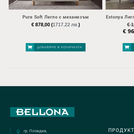
Pure Soft Легло с механизъм
Estonya Лег
€
878,00
(
1717.22 лв.
)
€
1
€
96
Origi
price
was:
ДОБАВЯНЕ В КОЛИЧКАТА
€ 113
ПРОДУК
гр. Пловдив,