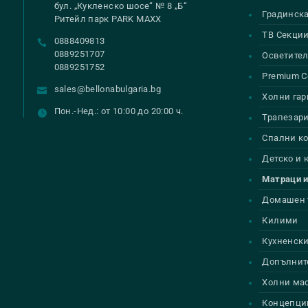
бул. „Кукленско шосе“ № 8 „Б“
Градинск
Ритейл парк PARK MAXX
ТВ Секци
0888409813
0889251707
Осветител
0889251752
Premium С
sales@bellonabulgaria.bg
Холни гар
Пон.-Нед.: от 10:00 до 20:00 ч.
Трапезар
Спални к
Детско и
Матраци и
Домашен 
Килими
Кухненски
Допълнит
Холни ма
Концепци