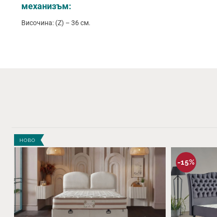
механизъм:
Височина: (Z) – 36 см.
НОВО
-15%