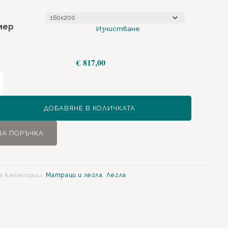
€ 8
мер
Изчистване
€
817,00
ство
ДОБАВЯНЕ В КОЛИЧКАТА
ЗА ПОРЪЧКА
зъм
а
Категории:
Матраци и легла
,
Легла