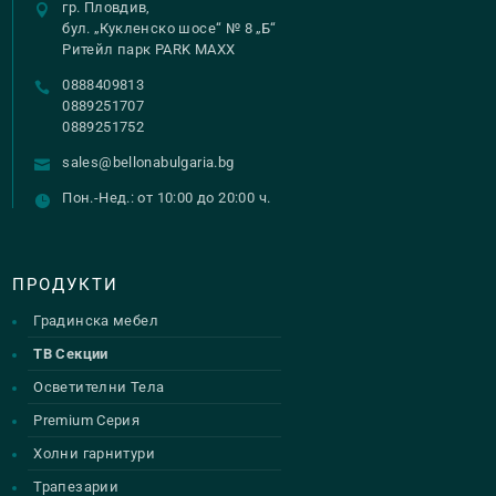
гр. Пловдив,
бул. „Кукленско шосе“ № 8 „Б“
Ритейл парк PARK MAXX
0888409813
0889251707
0889251752
sales@bellonabulgaria.bg
Пон.-Нед.: от 10:00 до 20:00 ч.
ПРОДУКТИ
Градинска мебел
ТВ Секции
Осветителни Тела
Premium Серия
Холни гарнитури
Трапезарии