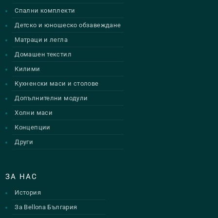
Спални комплекти
Детско и юношеско обзавеждане
Матраци и легла
Домашен текстил
Килими
Кухненски маси и столове
Допълнителни модули
Холни маси
Концепции
Други
ЗА НАС
История
За Bellona България