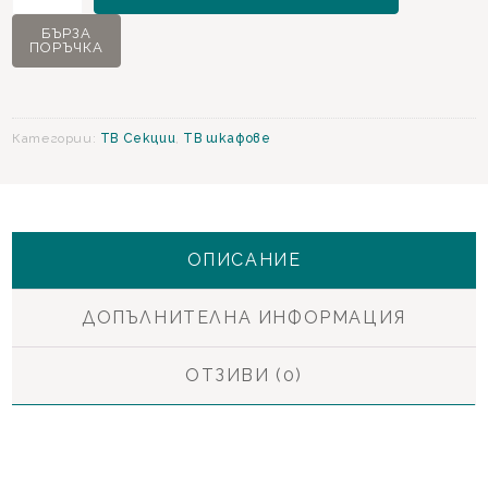
Valencia
БЪРЗА
ПОРЪЧКА
ТВ
Шкаф
Категории:
ТВ Секции
,
ТВ шкафове
ОПИСАНИЕ
ДОПЪЛНИТЕЛНА ИНФОРМАЦИЯ
ОТЗИВИ (0)