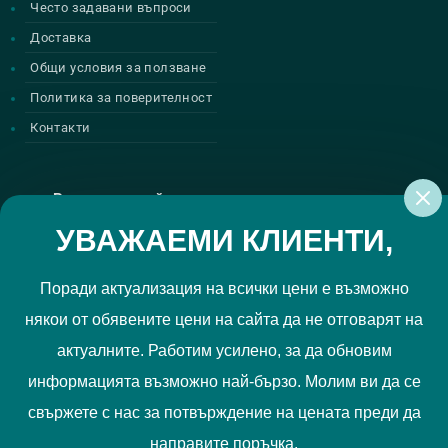
Често задавани въпроси
Доставка
Общи условия за ползване
Политика за поверителност
Контакти
Регистрирай се за нашите атрактивни
промоции
УВАЖАЕМИ КЛИЕНТИ,
Поради актуализация на всички цени е възможно
някои от обявените цени на сайта да не отговарят на
Политиката за поверителност
Прочетох и приемам
актуалните. Работим усилено, за да обновим
РЕГИСТРИРАЙ МЕ
информацията възможно най-бързо. Молим ви да се
свържете с нас за потвърждение на цената преди да
Ние използваме "бисквитки", за да Ви осигурим по-добро
направите поръчка.