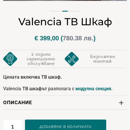
Valencia ТВ Шкаф
€
399,00
(
780.38 лв.
)
2 години
Безплатен
гаранционно
монтаж
обслужване
Цената включва ТВ шкаф.
Valencia
ТВ шкафът
разполага с
модулна секция
.
ОПИСАНИЕ
количество
ДОБАВЯНЕ В КОЛИЧКАТА
за