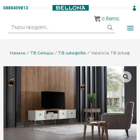
0888409813

0
items:
Търсене
за:
Начало
/
ТВ Секции
/
ТВ шкафове
/ Valencia ТВ Шкаф