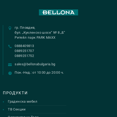
гр. Пловдив,
бул. „Кукленско шосе“ № 8 „Б“
Ритейл парк PARK MAXX
0888409813
0889251707
0889251752
sales@bellonabulgaria.bg
Пон.-Нед.: от 10:00 до 20:00 ч.
ПРОДУКТИ
Градинска мебел
ТВ Секции