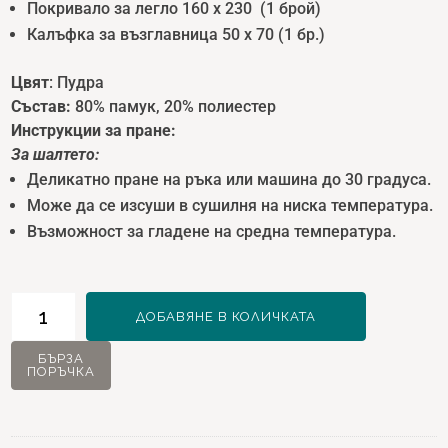
Покривало за легло 160 x 230 (1 брой)
Калъфка за възглавница 50 x 70 (1 бр.)
Цвят
: Пудра
Състав:
80% памук, 20% полиестер
Инструкции за пране:
За шалтет
о:
Деликатно пране на ръка или машина до 30 градуса.
Може да се изсуши в сушилня на ниска температура.
Възможност за гладене на средна температура.
количество
ДОБАВЯНЕ В КОЛИЧКАТА
за
Solena
БЪРЗА
ПОРЪЧКА
Шалте
за
единично
легло