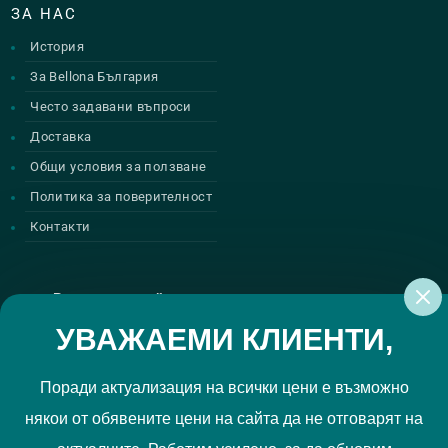
ЗА НАС
История
За Bellona България
Често задавани въпроси
Доставка
Общи условия за ползване
Политика за поверителност
Контакти
Регистрирай се за нашите атрактивни
промоции
УВАЖАЕМИ КЛИЕНТИ,
Поради актуализация на всички цени е възможно
някои от обявените цени на сайта да не отговарят на
Политиката за поверителност
Прочетох и приемам