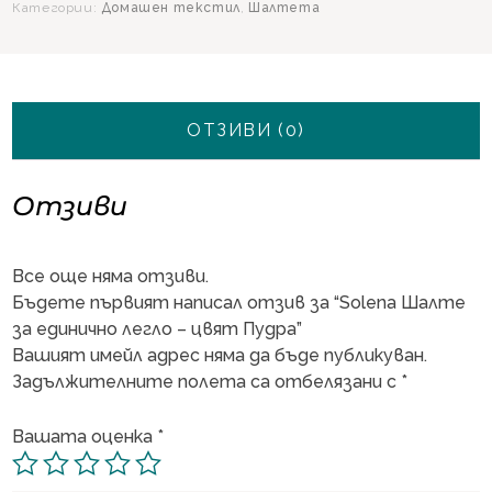
Категории:
Домашен текстил
,
Шалтета
-
цвят
Пудра
ОТЗИВИ (0)
Отзиви
Все още няма отзиви.
Бъдете първият написал отзив за “Solena Шалте
за единично легло – цвят Пудра”
Вашият имейл адрес няма да бъде публикуван.
Задължителните полета са отбелязани с
*
Вашата оценка
*