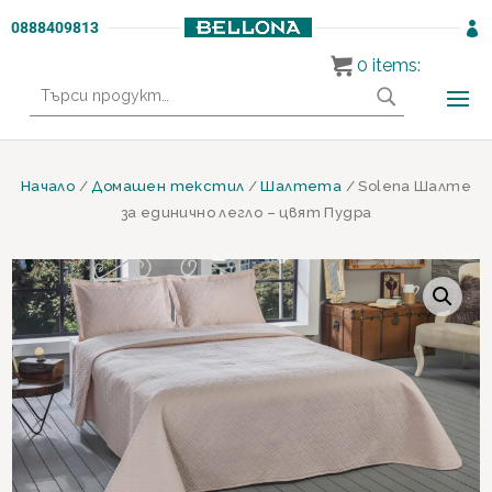
0888409813

0
items:
Търсене
за:
Начало
/
Домашен текстил
/
Шалтета
/ Solena Шалте
за единично легло – цвят Пудра