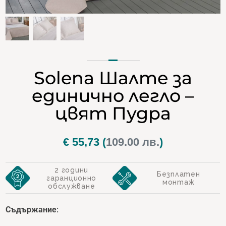
Solena Шалте за
единично легло –
цвят Пудра
€
55,73
(
109.00 лв.
)
2 години
Безплатен
гаранционно
монтаж
обслужване
С
ъдържание
: