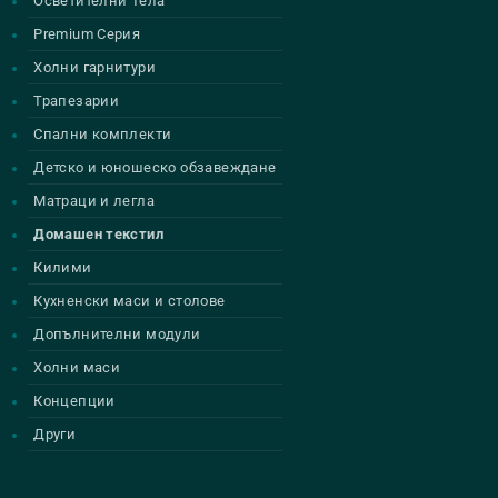
Осветителни Тела
Premium Серия
Холни гарнитури
Трапезарии
Спални комплекти
Детско и юношеско обзавеждане
Матраци и легла
Домашен текстил
Килими
Кухненски маси и столове
Допълнителни модули
Холни маси
Концепции
Други