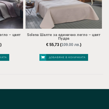
егло – цвят
Solena Шалте за единично легло – цвят
Пудра
.
)
€
55,73
(
109.00 лв.
)
КАТА
ДОБАВЯНЕ В КОЛИЧКАТА