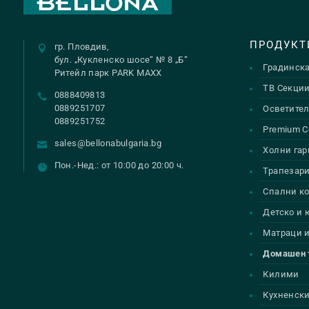
ПРОДУКТ
гр. Пловдив,
бул. „Кукленско шосе“ № 8 „Б“
Градинск
Ритейл парк PARK MAXX
ТВ Секци
0888409813
0889251707
Осветител
0889251752
Premium С
sales@bellonabulgaria.bg
Холни гар
Пон.-Нед.: от 10:00 до 20:00 ч.
Трапезар
Спални к
Детско и
Матраци и
Домашен 
Килими
Кухненски