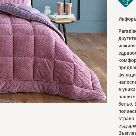
Информ
Paradis
другите
изживяв
здраво
комфорт
предлаг
функция
напосле
е уник
нашите 
бельо. 
полиест
страна 
съдърж
Възгла