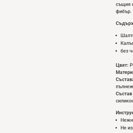
същия с
фибър.
Съдърж
Шалте
Калъф
без 
Цвят:
Р
Матери
Състав
пълне
Състав
силико
Инструк
Нежно
Не из