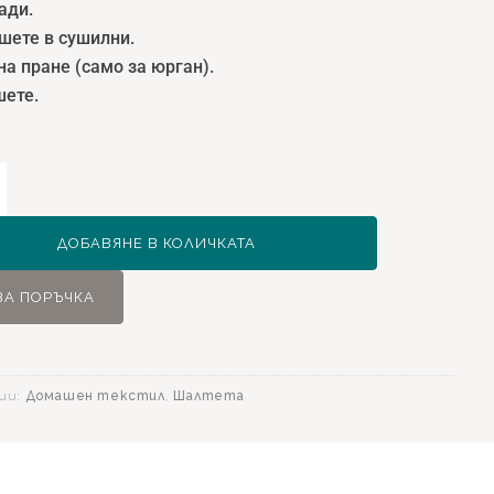
ади.
шете в сушилни.
на пране (само за юрган).
шете.
ство
e
ДОБАВЯНЕ В КОЛИЧКАТА
ЗА ПОРЪЧКА
ии:
Домашен текстил
,
Шалтета
о