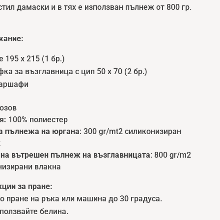
тил дамаски и в тях е използван пълнеж от 800 гр.
ание:
 195 x 215 (1 бр.)
ка за възглавница с цип 50 x 70 (2 бр.)
чаршафи
озов
я:
100% полиестер
а пълнежа на юргана
: 300 gr/mt2 силиконизиран
ж
 на вътрешен пълнеж на възглавницата
: 800 gr/m2
низирани влакна
ции за пране:
 пране на ръка или машина до 30 градуса.
ползвайте белина.