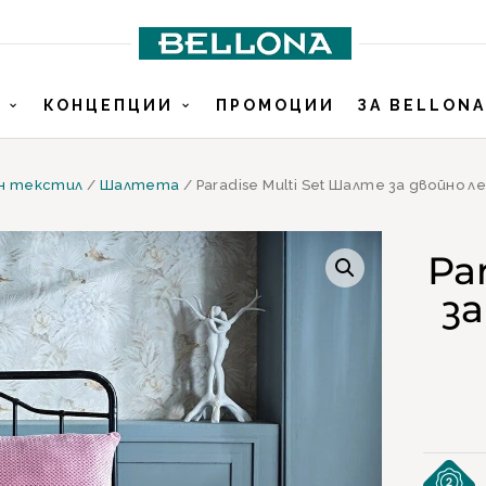
И
КОНЦЕПЦИИ
ПРОМОЦИИ
ЗА BELLONA
н текстил
/
Шалтета
/ Paradise Multi Set Шалте за двойно л
Pa
за