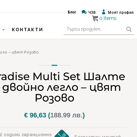


Блог
ЧЗВ
Моят профил
0
items:
Търсене
КОНТАКТИ
за:
егло – цвят Розово
radise Multi Set Шалте
 двойно легло – цвят
Розово
€
96,63
(
188.99 лв.
)
2 години гаранционно
Безплатен монтаж