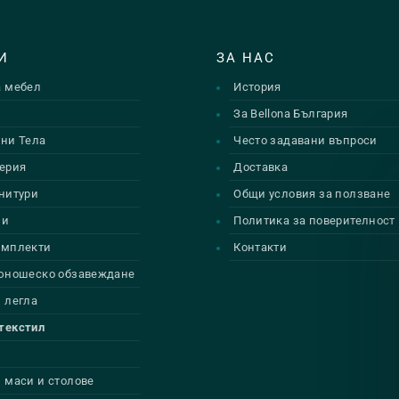
И
ЗА НАС
а мебел
История
и
За Bellona България
ни Тела
Често задавани въпроси
ерия
Доставка
нитури
Общи условия за ползване
ии
Политика за поверителност
омплекти
Контакти
 юношеско обзавеждане
 легла
текстил
 маси и столове