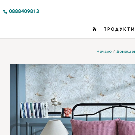
0888409813
ПРОДУКТ

Начало
/
Домаше