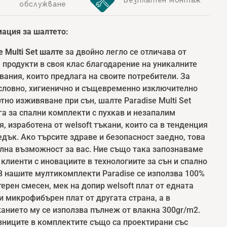
обслужване
ация за шалтето:
e Multi Set шалте
за двойно легло се отличава от
 продукти в своя клас благодарение на уникалните
ания, които предлага на своите потребители. За
словно, хигиенично и същевременно изключително
но изживяване при сън, шалте Paradise Multi Set
а за спални комплекти с пухкав и незапалим
, изработена от welsoft тъкани, които са в тенденция
дък. Ако търсите здраве и безопасност заедно, това
ална възможност за вас. Ние също така запознаваме
клиенти с иновациите в технологиите за сън и спално
В нашите мултикомплекти Paradise се използва 100%
ерен смесен, мек на допир welsoft плат от едната
и микрофибърен плат от другата страна, а в
анието му се използва пълнеж от влакна 300gr/m2.
вниците в комплектите също са проектирани със