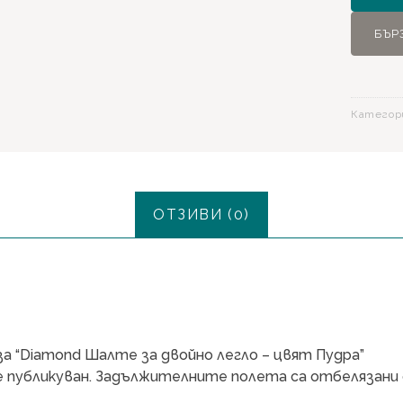
за
БЪР
двойно
легло
-
цвят
Категор
Пудра
ОТЗИВИ (0)
а “Diamond Шалте за двойно легло – цвят Пудра”
 публикуван.
Задължителните полета са отбелязани