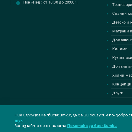
Пон.-Нед.: от 10:00 до 20:00 ч.
Трапезар
Спални к
Детско и
Матраци и
Домашен 
Килими
Кухненски
Допълнит
Холни ма
Концепци
Други
Ние използваме "бисквитки", за да Ви осигурим по-до
тук
.
© Всички права запазени
BELLONA
| Designed by
Alpha Best
Запознайте се с нашата
Политика за бисквитки
.