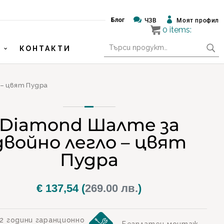


Блог
ЧЗВ
Моят профил
0
items:
Търсене
КОНТАКТИ
за:
 – цвят Пудра
Diamond Шалте за
двойно легло – цвят
Пудра
€
137,54
(
269.00 лв.
)
2 години гаранционно
Безплатен монтаж