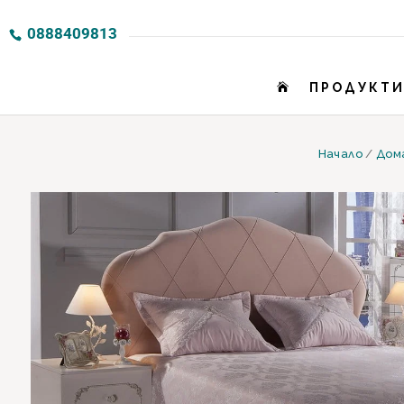
0888409813
ПРОДУКТ

Начало
/
Дом