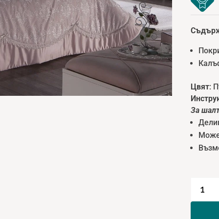
С
ъдър
Покри
Калъф
Цвят
: 
Инструк
За шал
Делик
Може 
Възмо
количе
за
Diamon
Шалте