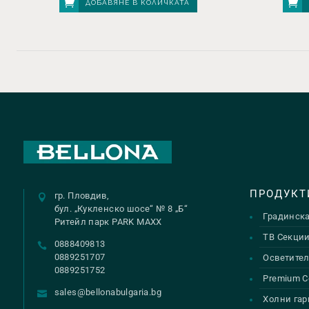
ДОБАВЯНЕ В КОЛИЧКАТА
ПРОДУКТ
гр. Пловдив,
бул. „Кукленско шосе“ № 8 „Б“
Градинск
Ритейл парк PARK MAXX
ТВ Секци
0888409813
0889251707
Осветител
0889251752
Premium С
sales@bellonabulgaria.bg
Холни гар