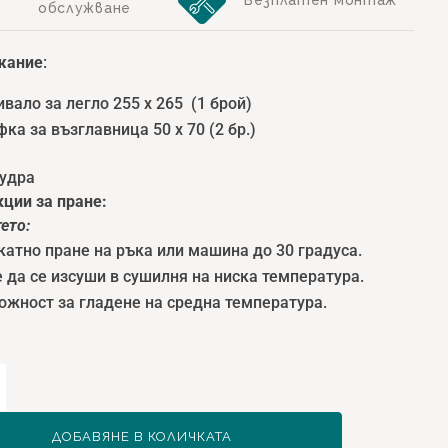
обслужване
жание
:
вало за легло 255 x 265 (1 брой)
ка за възглавница 50 x 70 (2 бр.)
Пудра
ции за пране:
тет
о:
атно пране на ръка или машина до 30 градуса.
да се изсуши в сушилня на ниска температура.
жност за гладене на средна температура.
ство
d
ДОБАВЯНЕ В КОЛИЧКАТА