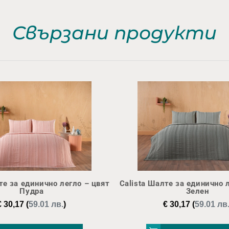
Свързани продукти
те за единично легло – цвят
Calista Шалте за единично 
Пудра
Зелен
€
30,17
(
59.01 лв.
)
€
30,17
(
59.01 лв