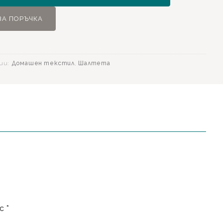
ЗА ПОРЪЧКА
ии:
Домашен текстил
,
Шалтета
 с
*