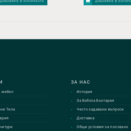
ДОБАВЯНЕ В КОЛИЧКАТА
ДОБАВЯНЕ В КОЛИЧ
И
ЗА НАС
а мебел
История
и
За Bellona България
ни Тела
Често задавани въпроси
ерия
Доставка
нитури
Общи условия за ползване