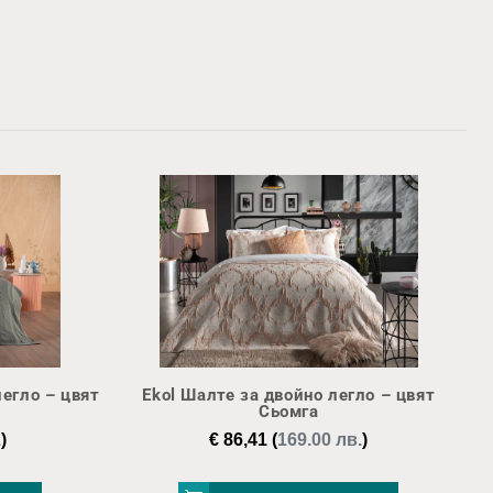
легло – цвят
Ekol Шалте за двойно легло – цвят
Сьомга
.
)
€
86,41
(
169.00 лв.
)