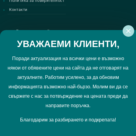
Политика за поверителност
Контакти
Регистрирай се за нашите атрактивни
промоции
УВАЖАЕМИ КЛИЕНТИ,
Поради актуализация на всички цени е възможно
някои от обявените цени на сайта да не отговарят на
Политиката за поверителност
Прочетох и приемам
актуалните. Работим усилено, за да обновим
РЕГИСТРИРАЙ МЕ
информацията възможно най-бързо. Молим ви да се
свържете с нас за потвърждение на цената преди да
Ние използваме "бисквитки", за да Ви осигурим по-добро
направите поръчка.
съдържание и потребителско преживяване. Вашите
предпочитания можете да отбележите
тук
.
Благодарим за разбирането и подкрепата!
Запознайте се с нашата
Политика за бисквитки
.
Приемам