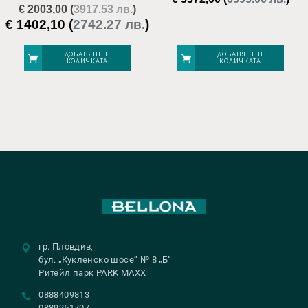
€
2003,00
(
3917.53 лв.
)
€
1402,10
(
2742.27 лв.
)
Original
Текущата
price
цена
was:
е:
ДОБАВЯНЕ В
ДОБАВЯНЕ В
КОЛИЧКАТА
КОЛИЧКАТА
€ 2003,00.
€ 1402,10.
гр. Пловдив,
бул. „Кукленско шосе“ № 8 „Б“
Ритейл парк PARK MAXX
0888409813
0889251707