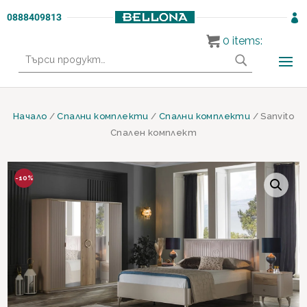
0888409813

0
items:
Търсене
за:
Начало
/
Спални комплекти
/
Спални комплекти
/ Sanvito
Спален комплект
-10%