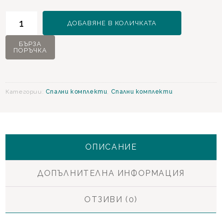
количество
ДОБАВЯНЕ В КОЛИЧКАТА
за
Sanvito
БЪРЗА
ПОРЪЧКА
Спален
комплект
Категории:
Спални комплекти
,
Спални комплекти
ОПИСАНИЕ
ДОПЪЛНИТЕЛНА ИНФОРМАЦИЯ
ОТЗИВИ (0)