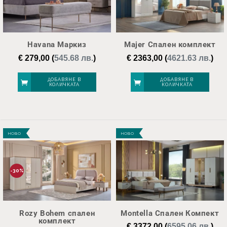
Havana Маркиз
Majer Спален комплект
€
279,00
(
545.68 лв.
)
€
2363,00
(
4621.63 лв.
)
ДОБАВЯНЕ В
ДОБАВЯНЕ В
КОЛИЧКАТА
КОЛИЧКАТА
НОВО
НОВО
-30%
Rozy Bohem спален
Montella Спален Компект
комплект
€
3372,00
(
6595.06 лв.
)