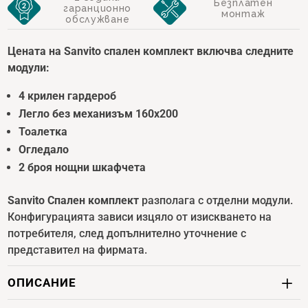
€ 2703,00.
е:
Безплатен
гаранционно
монтаж
обслужване
€ 2432,
Цената на Sanvito спален комплект включва следните
модули:
4 крилен гардероб
Легло без механизъм 160х200
Тоалетка
Огледало
2 броя нощни шкафчета
Sanvito Спален комплект
разполага с отделни модули.
Конфигурацията зависи изцяло от изискването на
потребителя, след допълнително уточнение с
представител на фирмата.
ОПИСАНИЕ