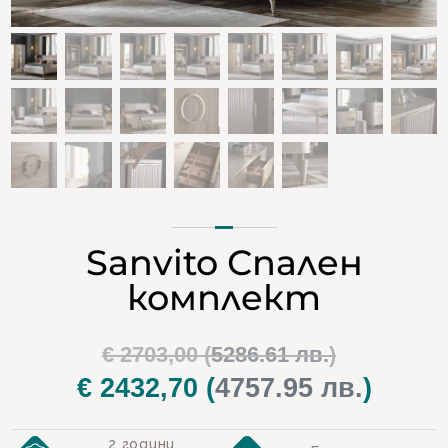
Sanvito Спален
комплект
Original
€
2703,00
(
5286.61 лв.
)
price
€
2432,70
(
4757.95 лв.
)
Текуща
was:
цена
2 години