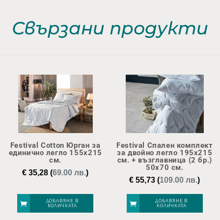
Свързани продукти
Festival Cotton Юрган за
Festival Спален комплект
единично легло 155х215
за двойно легло 195х215
см.
см. + възглавница (2 бр.)
50х70 см.
€
35,28
(
69.00 лв.
)
€
55,73
(
109.00 лв.
)
ДОБАВЯНЕ В
ДОБАВЯНЕ В
КОЛИЧКАТА
КОЛИЧКАТА