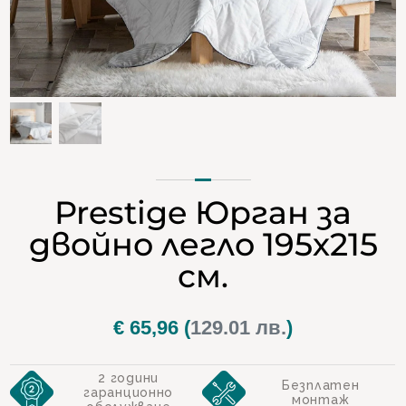
Prestige Юрган за
двойно легло 195х215
см.
€
65,96
(
129.01 лв.
)
2 години
Безплатен
гаранционно
монтаж