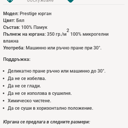
обслужване
Модел
: Prestige юрган
Цвят
: Бял
Състав
: 100% Памук
2
Пълнеж на юргана
: 350 гр./м
100% микрогелни
влакна
Употреба
: Машинно или ръчно пране при 30°.
Поддръжка:
Деликатно пране ръчно или машинно до 30°.
Да не се избелва.
Да не се глади.
Да не се използва в сушилня.
Химическо чистене.
Да се суши в хоризонтално положение.
Юргана се предлага в следните размери: