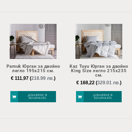
Pamuk Юрган за двойно
Kaz Tuyu Юрган за двойно
легло 195х215 см.
King Size легло 215х235
см.
€
111,97
(
218.99 лв.
)
€
168,22
(
329.01 лв.
)
ДОБАВЯНЕ В
ДОБАВЯНЕ В
КОЛИЧКАТА
КОЛИЧКАТА