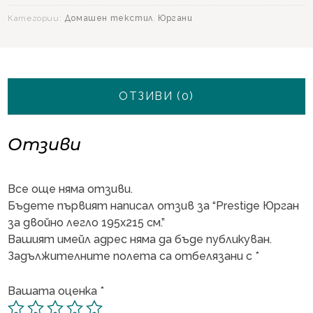
легло
Категории:
Домашен текстил
,
Юргани
195х215
см.
ОТЗИВИ (0)
Отзиви
Все още няма отзиви.
Бъдете първият написал отзив за “Prestige Юрган
за двойно легло 195х215 см.”
Вашият имейл адрес няма да бъде публикуван.
Задължителните полета са отбелязани с
*
Вашата оценка
*