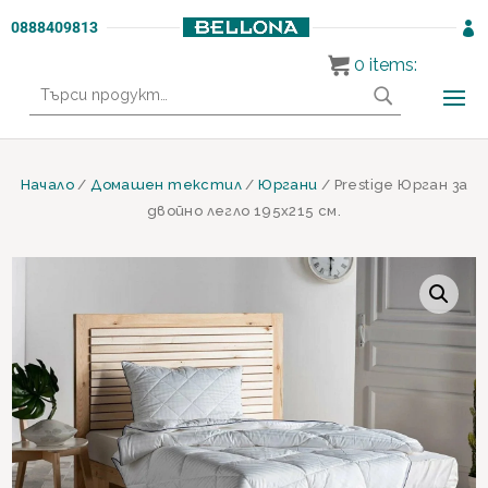
0888409813

0
items:
Търсене
за:
Начало
/
Домашен текстил
/
Юргани
/ Prestige Юрган за
двойно легло 195х215 см.