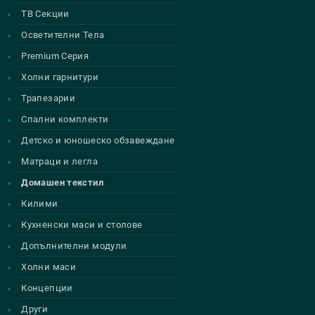
ТВ Секции
Осветителни Тела
Premium Серия
Холни гарнитури
Трапезарии
Спални комплекти
Детско и юношеско обзавеждане
Матраци и легла
Домашен текстил
Килими
Кухненски маси и столове
Допълнителни модули
Холни маси
Концепции
Други