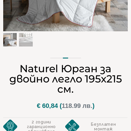
Naturel Юрган за
двойно легло 195х215
см.
€
60,84
(
118.99 лв.
)
2 години
Безплатен
гаранционно
монтаж