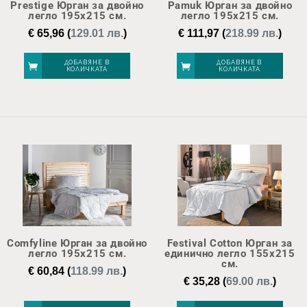
Prestige Юрган за двойно
Pamuk Юрган за двойно
легло 195х215 см.
легло 195х215 см.
€
65,96
(
129.01 лв.
)
€
111,97
(
218.99 лв.
)
ДОБАВЯНЕ В
ДОБАВЯНЕ В
КОЛИЧКАТА
КОЛИЧКАТА
Comfyline Юрган за двойно
Festival Cotton Юрган за
легло 195х215 см.
единично легло 155х215
см.
€
60,84
(
118.99 лв.
)
€
35,28
(
69.00 лв.
)