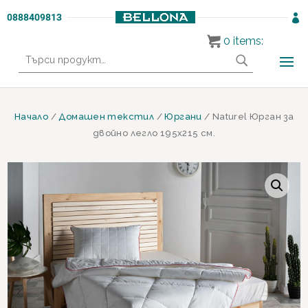
0888409813

0
items:
Търсене
за:
Начало
/
Домашен текстил
/
Юргани
/ Naturel Юрган за
двойно легло 195х215 см.