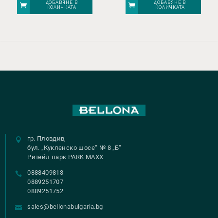
ДОБАВЯНЕ В
ДОБАВЯНЕ В
КОЛИЧКАТА
КОЛИЧКАТА
гр. Пловдив,
бул. „Кукленско шосе“ № 8 „Б“
Ритейл парк PARK MAXX
0888409813
0889251707
0889251752
sales@bellonabulgaria.bg