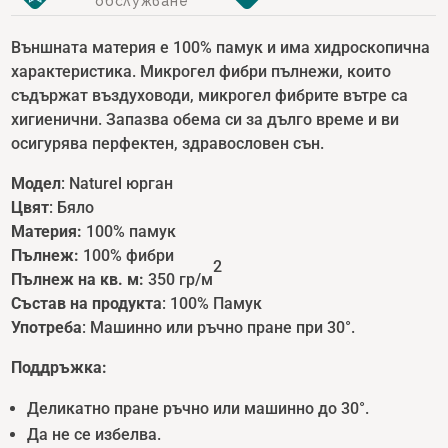
обслужване
Външната материя е 100% памук и има хидроскопична
характеристика. Микрогел фибри пълнежи, които
съдържат въздуховоди, микрогел фибрите вътре са
хигиенични. Запазва обема си за дълго време и ви
осигурява перфектен, здравословен сън.
Модел
: Naturel юрган
Цвят
: Бяло
Материя:
100% памук
Пълнеж:
100% фибри
2
Пълнеж на кв. м:
350 гр/м
Състав на продукта
: 100% Памук
Употреба
: Машинно или ръчно пране при 30°.
Поддръжка:
Деликатно пране ръчно или машинно до 30°.
Да не се избелва.