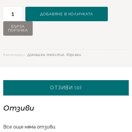
количество
ДОБАВЯНЕ В КОЛИЧКАТА
за
Naturel
БЪРЗА
ПОРЪЧКА
Юрган
за
двойно
легло
Категории:
Домашен текстил
,
Юргани
195х215
см.
ОТЗИВИ (0)
Отзиви
Все още няма отзиви.