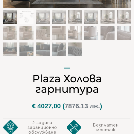
Plaza Холова
гарнитура
€
4027,00
(
7876.13 лв.
)
2 години
Безплатен
гаранционно
монтаж
обслужване