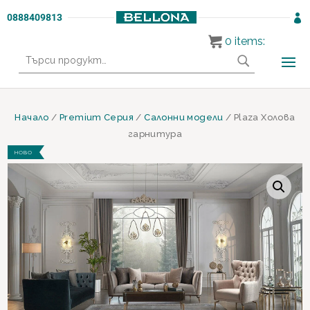
0888409813

0
items:
Търсене
за:
Начало
/
Premium Серия
/
Салонни модели
/ Plaza Холова
гарнитура
НОВО