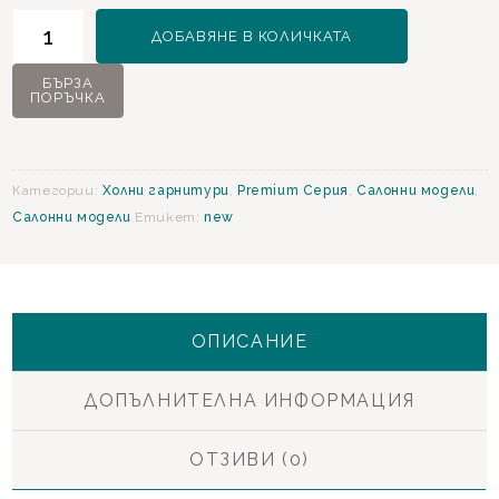
количество
ДОБАВЯНЕ В КОЛИЧКАТА
за
Plaza
БЪРЗА
ПОРЪЧКА
Холова
гарнитура
Категории:
Холни гарнитури
,
Premium Серия
,
Салонни модели
,
Салонни модели
Етикет:
new
ОПИСАНИЕ
ДОПЪЛНИТЕЛНА ИНФОРМАЦИЯ
ОТЗИВИ (0)