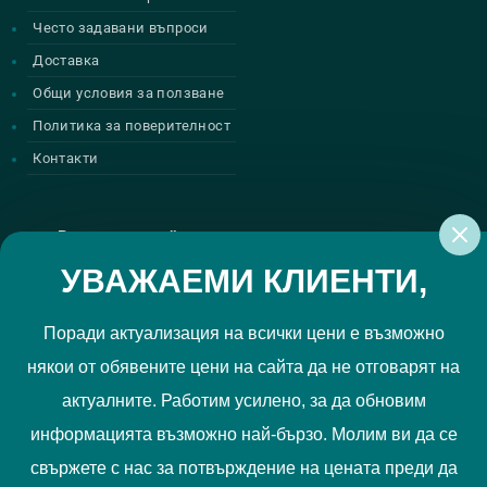
Често задавани въпроси
Доставка
Общи условия за ползване
Политика за поверителност
Контакти
Регистрирай се за нашите атрактивни
промоции
УВАЖАЕМИ КЛИЕНТИ,
Поради актуализация на всички цени е възможно
някои от обявените цени на сайта да не отговарят на
Политиката за поверителност
Прочетох и приемам
актуалните. Работим усилено, за да обновим
РЕГИСТРИРАЙ МЕ
информацията възможно най-бързо. Молим ви да се
свържете с нас за потвърждение на цената преди да