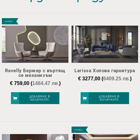
НОВО
Ravelly Бержер с въртящ
Larissa Холова гарнитура
се механизъм
€
3277,00
(
6409.25 лв.
)
€
759,00
(
1484.47 лв.
)
ДОБАВЯНЕ В
ДОБАВЯНЕ В
КОЛИЧКАТА
КОЛИЧКАТА
НОВО