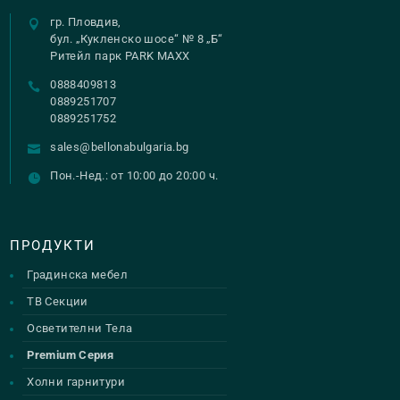
гр. Пловдив,
бул. „Кукленско шосе“ № 8 „Б“
Ритейл парк PARK MAXX
0888409813
0889251707
0889251752
sales@bellonabulgaria.bg
Пон.-Нед.: от 10:00 до 20:00 ч.
ПРОДУКТИ
Градинска мебел
ТВ Секции
Осветителни Тела
Premium Серия
Холни гарнитури