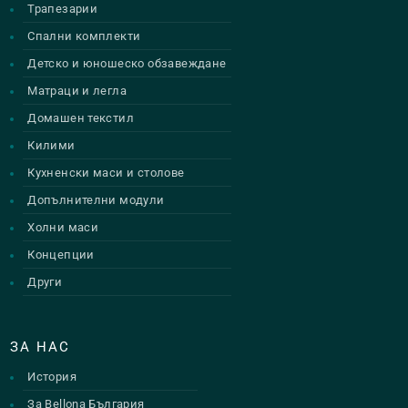
Трапезарии
Спални комплекти
Детско и юношеско обзавеждане
Матраци и легла
Домашен текстил
Килими
Кухненски маси и столове
Допълнителни модули
Холни маси
Концепции
Други
ЗА НАС
История
За Bellona България