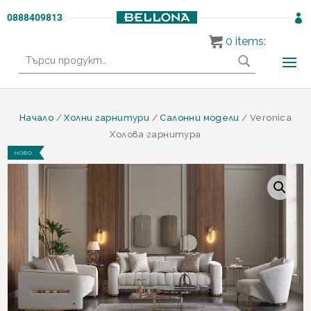
0888409813

0
items:
Търсене
за:
Начало
/
Холни гарнитури
/
Салонни модели
/ Veronica
Холова гарнитура
НОВО