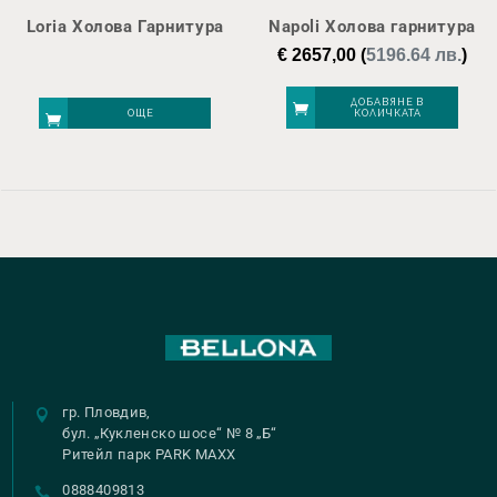
Loria Холова Гарнитура
Napoli Холова гарнитура
€
2657,00
(
5196.64 лв.
)
ДОБАВЯНЕ В
ОЩЕ
КОЛИЧКАТА
гр. Пловдив,
бул. „Кукленско шосе“ № 8 „Б“
Ритейл парк PARK MAXX
0888409813