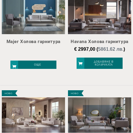
Majer Холова гарнитура
Havana Холова гарнитура
€
2997,00
(
5861.62 лв.
)
ДОБАВЯНЕ В
ОЩЕ
КОЛИЧКАТА
НОВО
НОВО