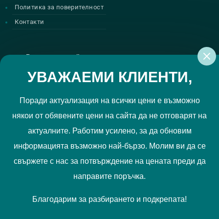
Политика за поверителност
Контакти
Регистрирай се за нашите атрактивни
промоции
УВАЖАЕМИ КЛИЕНТИ,
Поради актуализация на всички цени е възможно
някои от обявените цени на сайта да не отговарят на
Политиката за поверителност
Прочетох и приемам
актуалните. Работим усилено, за да обновим
РЕГИСТРИРАЙ МЕ
информацията възможно най-бързо. Молим ви да се
свържете с нас за потвърждение на цената преди да
Ние използваме "бисквитки", за да Ви осигурим по-добро
направите поръчка.
съдържание и потребителско преживяване. Вашите
предпочитания можете да отбележите
тук
.
Благодарим за разбирането и подкрепата!
Запознайте се с нашата
Политика за бисквитки
.