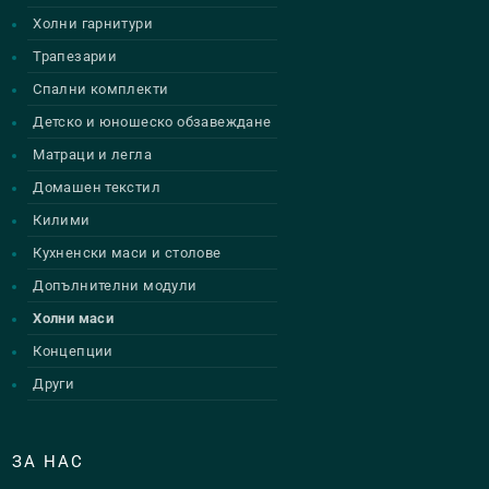
Холни гарнитури
Трапезарии
Спални комплекти
Детско и юношеско обзавеждане
Матраци и легла
Домашен текстил
Килими
Кухненски маси и столове
Допълнителни модули
Холни маси
Концепции
Други
ЗА НАС