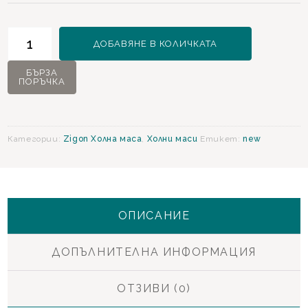
количество
ДОБАВЯНЕ В КОЛИЧКАТА
за
Napoli
БЪРЗА
ПОРЪЧКА
Zigon
Холна
маса
Категории:
Zigon Холна маса
,
Холни маси
Етикет:
new
ОПИСАНИЕ
ДОПЪЛНИТЕЛНА ИНФОРМАЦИЯ
ОТЗИВИ (0)