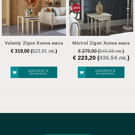
-20%
Valenty Zigon Холна маса
Mistral Zigon Холна маса
€
319,00
(
623.91 лв.
)
€
279,00
(
545.68 лв.
)
€
223,20
(
436.54 лв.
)
Original
Те
price
це
was:
е:
ДОБАВЯНЕ В
ДОБАВЯНЕ В
КОЛИЧКАТА
КОЛИЧКАТА
€ 279,00.
€ 