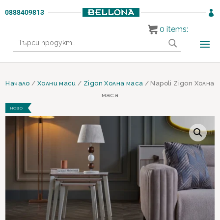
0888409813

0
items:
Търсене
за:
Начало
/
Холни маси
/
Zigon Холна маса
/ Napoli Zigon Холна
маса
НОВО