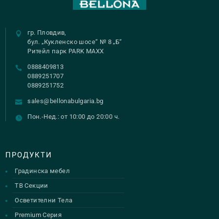
гр. Пловдив,
бул. „Кукленско шосе“ № 8 „Б“
Ритейл парк PARK MAXX
0888409813
0889251707
0889251752
sales@bellonabulgaria.bg
Пон.-Нед.: от 10:00 до 20:00 ч.
ПРОДУКТИ
Градинска мебел
ТВ Секции
Осветителни Тела
Premium Серия