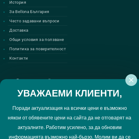
История
За Bellona България
Често задавани въпроси
Доставка
Общи условия за ползване
Политика за поверителност
Контакти
Регистрирай се за нашите атрактивни
промоции
УВАЖАЕМИ КЛИЕНТИ,
Поради актуализация на всички цени е възможно
някои от обявените цени на сайта да не отговарят на
Политиката за поверителност
Прочетох и приемам
актуалните. Работим усилено, за да обновим
РЕГИСТРИРАЙ МЕ
информацията възможно най-бързо. Молим ви да се