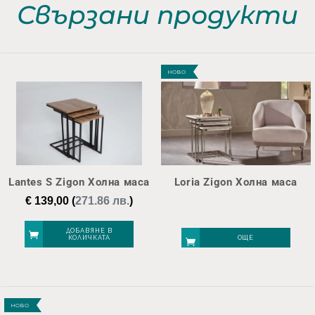
Свързани продукти
НОВО
Lantes S Zigon Холна маса
Loria Zigon Холна маса
€
139,00
(
271.86 лв.
)
ДОБАВЯНЕ В
КОЛИЧКАТА
ОЩЕ
НОВО