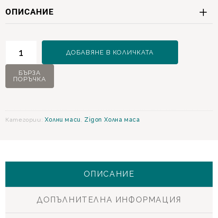
ОПИСАНИЕ
количество
ДОБАВЯНЕ В КОЛИЧКАТА
за
Lantes
БЪРЗА
ПОРЪЧКА
S
Zigon
Холна
маса
Категории:
Холни маси
,
Zigon Холна маса
ОПИСАНИЕ
ДОПЪЛНИТЕЛНА ИНФОРМАЦИЯ