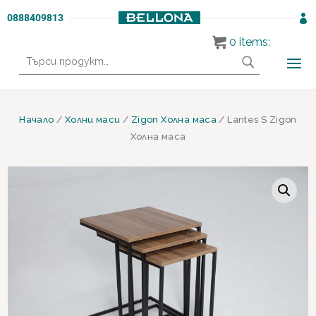
0888409813

0
items:
Търсене
за:
Начало
/
Холни маси
/
Zigon Холна маса
/ Lantes S Zigon
Холна маса