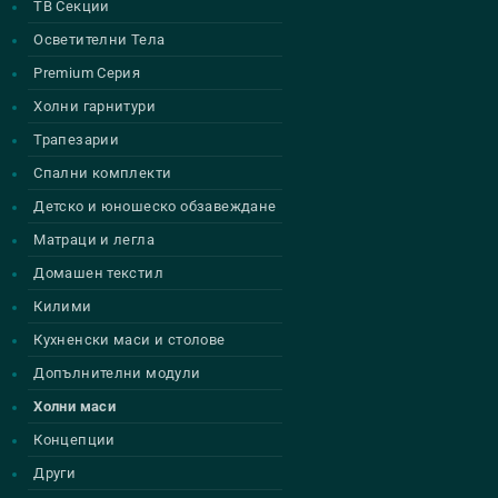
ТВ Секции
Осветителни Тела
Premium Серия
Холни гарнитури
Трапезарии
Спални комплекти
Детско и юношеско обзавеждане
Матраци и легла
Домашен текстил
Килими
Кухненски маси и столове
Допълнителни модули
Холни маси
Концепции
Други