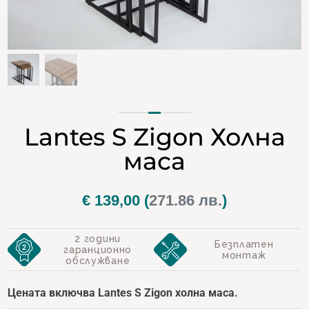
Lantes S Zigon Холна
маса
€
139,00
(
271.86 лв.
)
2 години
Безплатен
гаранционно
монтаж
обслужване
Цената включва Lantes S Zigon холна маса.