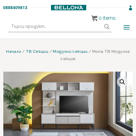
0888409813

0
items:
Търсене
за:
Начало
/
ТВ Секции
/
Модулни секции
/ Mona ТВ Модулна
секция