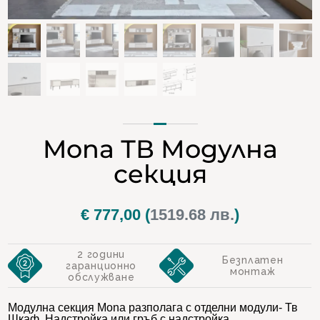
Mona ТВ Модулна
секция
€
777,00
(
1519.68 лв.
)
2 години
Безплатен
гаранционно
монтаж
обслужване
Модулна секция Mona разполага с отделни модули- Тв
Шкаф, Надстройка или гръб с надстройка.