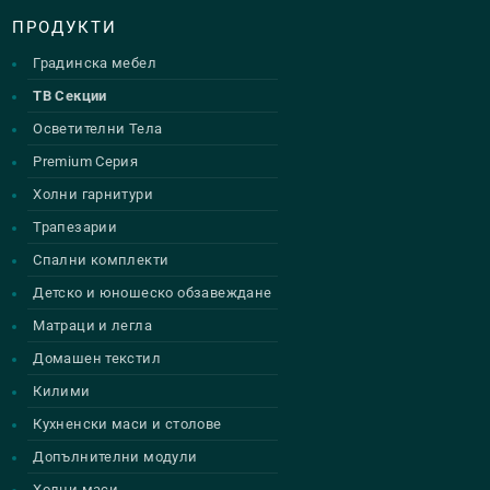
ПРОДУКТИ
Градинска мебел
ТВ Секции
Осветителни Тела
Premium Серия
Холни гарнитури
Трапезарии
Спални комплекти
Детско и юношеско обзавеждане
Матраци и легла
Домашен текстил
Килими
Кухненски маси и столове
Допълнителни модули
Холни маси