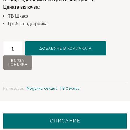
Цената включва:
ТВ Шкаф
Гръб с надстройка
количество
ДОБАВЯНЕ В КОЛИЧКАТА
за
Mona
БЪРЗА
ПОРЪЧКА
ТВ
Модулна
секция
Категории:
Модулни секции
,
ТВ Секции
ОПИСАНИЕ