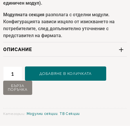
единичен модул).
Модулната секция
разполага с отделни модули.
Конфигурацията зависи изцяло от изискването на
потребителите, след допълнително уточнение с
представител на фирмата.
ОПИСАНИЕ
количество
ДОБАВЯНЕ В КОЛИЧКАТА
за
Andera
БЪРЗА
ПОРЪЧКА
Модулна
секция
Категории:
Модулни секции
,
ТВ Секции