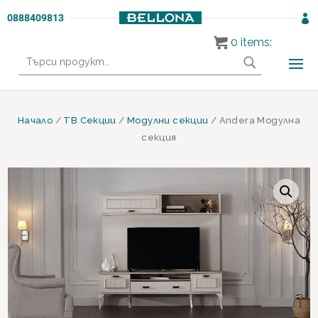
0888409813

0
items:
Търсене
за:
Начало
/
ТВ Секции
/
Модулни секции
/ Andera Модулна
секция