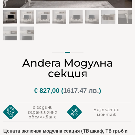
Andera Модулна
секция
€
827,00
(
1617.47 лв.
)
2 години
Безплатен
гаранционно
монтаж
обслужване
Цената включва модулна секция
(ТВ шкаф, ТВ гръб
и