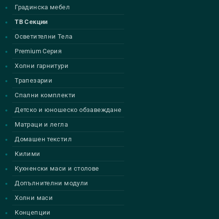
Градинска мебел
ТВ Секции
Осветителни Тела
Premium Серия
Холни гарнитури
Трапезарии
Спални комплекти
Детско и юношеско обзавеждане
Матраци и легла
Домашен текстил
Килими
Кухненски маси и столове
Допълнителни модули
Холни маси
Концепции