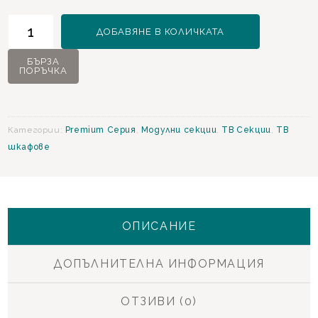
количество
ДОБАВЯНЕ В КОЛИЧКАТА
за
Mirante
БЪРЗА
ПОРЪЧКА
ТВ
Шкаф
Категории:
Premium Серия
,
Модулни секции
,
ТВ Секции
,
ТВ
шкафове
ОПИСАНИЕ
ДОПЪЛНИТЕЛНА ИНФОРМАЦИЯ
ОТЗИВИ (0)