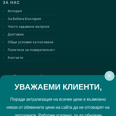
ЗА НАС
История
За Bellona България
Често задавани въпроси
Доставка
Общи условия за ползване
Политика за поверителност
Контакти
Регистрирай се за нашите атрактивни
промоции
УВАЖАЕМИ КЛИЕНТИ,
Поради актуализация на всички цени е възможно
някои от обявените цени на сайта да не отговарят на
Политиката за поверителност
Прочетох и приемам
актуалните. Работим усилено, за да обновим