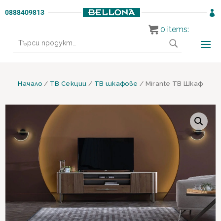
0888409813

0
items:
Търсене
за:
Начало
/
ТВ Секции
/
ТВ шкафове
/ Mirante ТВ Шкаф