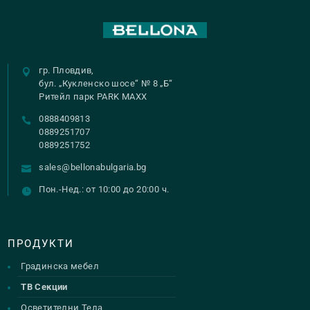
гр. Пловдив,
бул. „Кукленско шосе“ № 8 „Б“
Ритейл парк PARK MAXX
0888409813
0889251707
0889251752
sales@bellonabulgaria.bg
Пон.-Нед.: от 10:00 до 20:00 ч.
ПРОДУКТИ
Градинска мебел
ТВ Секции
Осветителни Тела