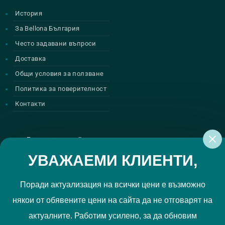
История
За Bellona България
Често задавани въпроси
Доставка
Общи условия за ползване
Политика за поверителност
Контакти
Регистрирай се за нашите атрактивни
промоции
УВАЖАЕМИ КЛИЕНТИ,
Поради актуализация на всички цени е възможно
някои от обявените цени на сайта да не отговарят на
Политиката за поверителност
Прочетох и приемам
актуалните. Работим усилено, за да обновим