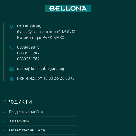
гр. Пловдив,
бул. „Кукленско шосе“ № 8 „Б“
Ритейл парк PARK MAXX
0888409813
0889251707
0889251752
sales@bellonabulgaria.bg
Пон.-Нед.: от 10:00 до 20:00 ч.
ПРОДУКТИ
Градинска мебел
ТВ Секции
Осветителни Тела