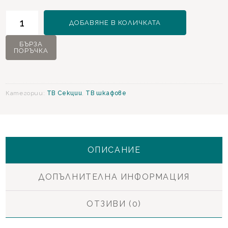
количество
ДОБАВЯНЕ В КОЛИЧКАТА
за
Larissa
БЪРЗА
ПОРЪЧКА
ТВ
Шкаф
Категории:
ТВ Секции
,
ТВ шкафове
ОПИСАНИЕ
ДОПЪЛНИТЕЛНА ИНФОРМАЦИЯ
ОТЗИВИ (0)