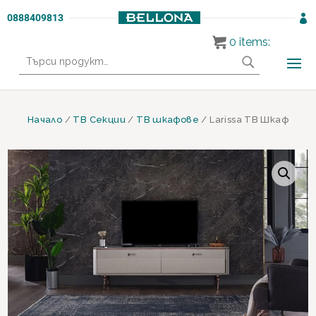
0888409813

0
items:
Търсене
за:
Начало
/
ТВ Секции
/
ТВ шкафове
/ Larissa ТВ Шкаф