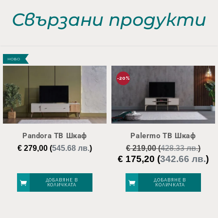
Свързани продукти
НОВО
-20%
Pandora ТВ Шкаф
Palermo ТВ Шкаф
€
279,00
(
545.68 лв.
)
€
219,00
(
428.33 лв.
)
€
175,20
(
342.66 лв.
)
Original
Те
price
це
was:
е:
ДОБАВЯНЕ В
ДОБАВЯНЕ В
КОЛИЧКАТА
КОЛИЧКАТА
€ 219,00.
€ 