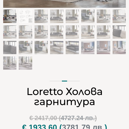
Loretto Холова
гарнитура
Original
€
2417,00
(
4727.24 лв.
)
price
€
1933,60
(
3781.79 лв.
)
Текуща