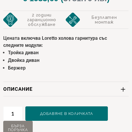
was:
цена
2 години
€ 2417,00.
е:
Безплатен
гаранционно
монтаж
обслужване
€ 1933,
Цената включва Loretto холова гарнитура със
следните модули:
Тройка диван
Двойка диван
Бержер
ОПИСАНИЕ
количество
ДОБАВЯНЕ В КОЛИЧКАТА
за
Loretto
БЪРЗА
ПОРЪЧКА
Холова