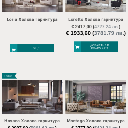
Loria Холова Гарнитура
Loretto Холова гарнитура
€
2417,00
(
4727.24 лв.
)
€
1933,60
(
3781.79 лв.
)
Original
price
was:
е
ДОБАВЯНЕ В
ОЩЕ
КОЛИЧКАТА
€ 2417,00.
€
НОВО
Havana Холова гарнитура
Montego Холова гарнитура