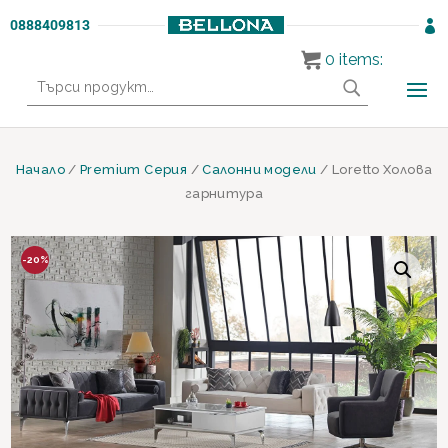
0888409813

0
items:
Търсене
за:
Начало
/
Premium Серия
/
Салонни модели
/ Loretto Холова
гарнитура
-20%