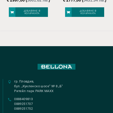
€
2997,00
(
5861.62 лв.
)
€
2777,00
(
5431.34 лв.
)
ДОБАВЯНЕ В
ДОБАВЯНЕ В
КОЛИЧКАТА
КОЛИЧКАТА
гр. Пловдив,
бул. „Кукленско шосе“ № 8 „Б“
Ритейл парк PARK MAXX
0888409813
0889251707
0889251752