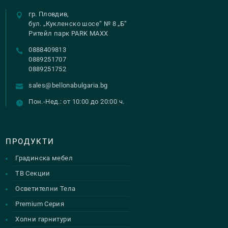
гр. Пловдив,
бул. „Кукленско шосе“ № 8 „Б“
Ритейл парк PARK MAXX
0888409813
0889251707
0889251752
sales@bellonabulgaria.bg
Пон.-Нед.: от 10:00 до 20:00 ч.
ПРОДУКТИ
Градинска мебел
ТВ Секции
Осветителни Тела
Premium Серия
Холни гарнитури