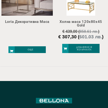
Loria Декоративна Маса
Холна маса 120х80х45
Gold
€
439,00
(
858.61 лв.
)
€
307,30
(
601.03 лв.
)
Original
Те
price
це
was:
е:
ДОБАВЯНЕ В
ОЩЕ
КОЛИЧКАТА
€ 439,00.
€ 