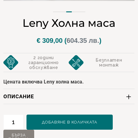
Leny Холна маса
€
309,00
(
604.35 лв.
)
2 години
Безплатен
гаранционно
монтаж
обслужване
Цената включва Leny холна маса.
ОПИСАНИЕ
количество
ДОБАВЯНЕ В КОЛИЧКАТА
за
Leny
БЪРЗА