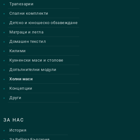
Трапезарии
Спални комплекти
Детско и юношеско обзавеждане
Матраци и легла
Домашен текстил
Килими
Кухненски маси и столове
Допълнителни модули
Холни маси
Концепции
Други
ЗА НАС
История
За Bellona България