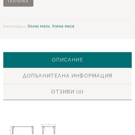
ПОРЪЧКА
Холна
маса
Категории:
Холни маси
,
Холна маса
ОПИСАНИЕ
ДОПЪЛНИТЕЛНА ИНФОРМАЦИЯ
ОТЗИВИ (0)