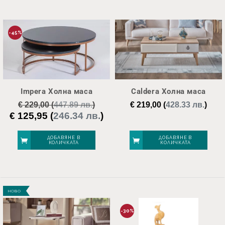
-45%
Impera Холна маса
Caldera Холна маса
€
229,00
(
447.89 лв.
)
€
219,00
(
428.33 лв.
)
€
125,95
(
246.34 лв.
)
Original
Текущата
price
цена
was:
е:
ДОБАВЯНЕ В
ДОБАВЯНЕ В
КОЛИЧКАТА
КОЛИЧКАТА
€ 229,00.
€ 125,95.
НОВО
-30%