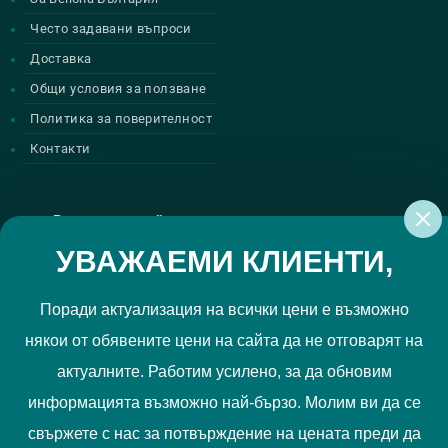
Често задавани въпроси
Доставка
Общи условия за ползване
Политика за поверителност
Контакти
Регистрирай се за нашите атрактивни
промоции
УВАЖАЕМИ КЛИЕНТИ,
Поради актуализация на всички цени е възможно
някои от обявените цени на сайта да не отговарят на
Политиката за поверителност
Прочетох и приемам
актуалните. Работим усилено, за да обновим
РЕГИСТРИРАЙ МЕ
информацията възможно най-бързо. Молим ви да се
свържете с нас за потвърждение на цената преди да