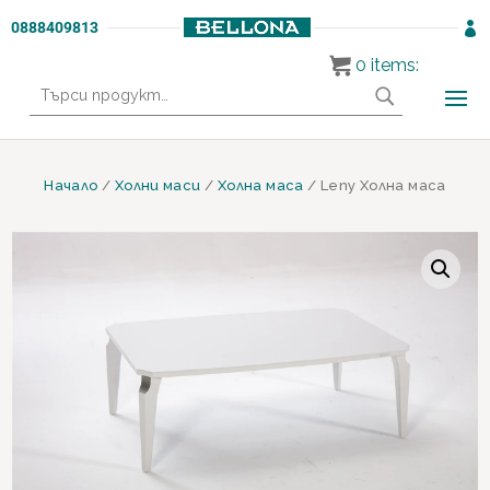
0888409813

0
items:
Търсене
за:
Начало
/
Холни маси
/
Холна маса
/ Leny Холна маса